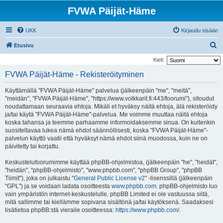
FVWA Päijät-Häme
UKK
Kirjaudu sisään
E
Etusivu
t
Kieli:
s
FVWA Päijät-Häme - Rekisteröityminen
i
Käyttämällä "FVWA Päijät-Häme" palvelua (jälkeenpäin "me", "meitä",
"meidän", "FVWA Päijät-Häme", "https://www.volkkarit.fi:443/foorumi"), sitoudut
noudattamaan seuraavia ehtoja. Mikäli et hyväksy näitä ehtoja, älä rekisteröidy
ja/tai käytä "FVWA Päijät-Häme"-palvelua. Me voimme muuttaa näitä ehtoja
koska tahansa ja teemme parhaamme informoidaksemme sinua. On kuitenkin
suositeltavaa lukea nämä ehdot säännöllisesti, koska "FVWA Päijät-Häme"-
palvelun käyttö vaatii että hyväksyt nämä ehdot siinä muodossa, kuin ne on
päivitetty tai korjattu.
Keskustelufoorumimme käyttää phpBB-ohjelmistoa, (jälkeenpäin "he", "heidät",
"heidän", "phpBB-ohjelmisto", "www.phpbb.com", "phpBB Group", "phpBB
Tiimit"), joka on julkaistu "
General Public License v2
" -lisenssillä (jälkeenpäin
"GPL") ja se voidaan ladata osoitteesta
www.phpbb.com
. phpBB-ohjelmisto luo
vain ympäristön internet-keskustelulle. phpBB Limited ei ole vastuussa siitä,
mitä sallimme tai kiellämme sopivana sisältönä ja/tai käytöksenä. Saadaksesi
lisätietoa phpBB:stä vieraile osoitteessa:
https://www.phpbb.com/
.