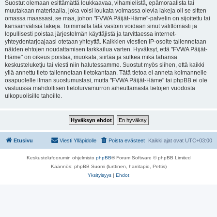
Suostut olemaan esittämättä loukkaavaa, vihamielistä, epämoraalista tai
muutakaan materiaalia, joka voisi loukata voimassa olevia lakeja oli se sitten
omassa maassasi, se maa, johon "FVWA Päijät-Häme"-palvelin on sijoitettu tai
kansainvälisiä lakeja. Toimimalla tätä vastoin voidaan sinut välittömästi ja
lopullisesti poistaa järjestelmän käyttäjistä ja tarvittaessa internet-
yhteydentarjoajaasi otetaan yhteyttä. Kaikkien viestien IP-osoite tallennetaan
näiden ehtojen noudattamisen tarkkailua varten. Hyväksyt, että "FVWA Päijät-
Häme" on oikeus poistaa, muokata, siirtää ja sulkea mikä tahansa
keskusteluketju tai viesti niin halutessamme. Suostut myös siihen, että kaikki
yllä annettu tieto tallennetaan tietokantaan. Tätä tietoa ei anneta kolmannelle
osapuolelle ilman suostumustasi, mutta "FVWA Päijät-Häme" tai phpBB ei ole
vastuussa mahdollisen tietoturvamurron aiheuttamasta tietojen vuodosta
ulkopuolisille tahoille.
Etusivu
Viesti Ylläpidolle
Poista evästeet
Kaikki ajat ovat
UTC+03:00
Keskustelufoorumin ohjelmisto
phpBB
® Forum Software © phpBB Limited
Käännös: phpBB Suomi (lurttinen, harritapio, Pettis)
Yksityisyys
|
Ehdot