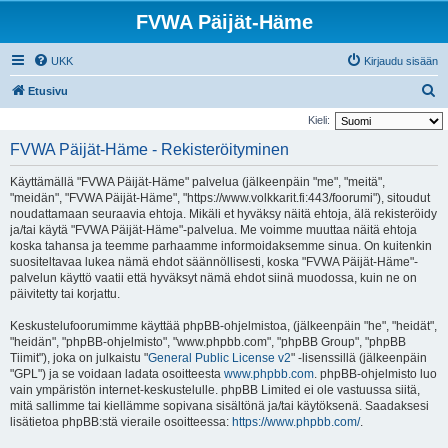
FVWA Päijät-Häme
UKK
Kirjaudu sisään
E
Etusivu
t
Kieli:
s
FVWA Päijät-Häme - Rekisteröityminen
i
Käyttämällä "FVWA Päijät-Häme" palvelua (jälkeenpäin "me", "meitä",
"meidän", "FVWA Päijät-Häme", "https://www.volkkarit.fi:443/foorumi"), sitoudut
noudattamaan seuraavia ehtoja. Mikäli et hyväksy näitä ehtoja, älä rekisteröidy
ja/tai käytä "FVWA Päijät-Häme"-palvelua. Me voimme muuttaa näitä ehtoja
koska tahansa ja teemme parhaamme informoidaksemme sinua. On kuitenkin
suositeltavaa lukea nämä ehdot säännöllisesti, koska "FVWA Päijät-Häme"-
palvelun käyttö vaatii että hyväksyt nämä ehdot siinä muodossa, kuin ne on
päivitetty tai korjattu.
Keskustelufoorumimme käyttää phpBB-ohjelmistoa, (jälkeenpäin "he", "heidät",
"heidän", "phpBB-ohjelmisto", "www.phpbb.com", "phpBB Group", "phpBB
Tiimit"), joka on julkaistu "
General Public License v2
" -lisenssillä (jälkeenpäin
"GPL") ja se voidaan ladata osoitteesta
www.phpbb.com
. phpBB-ohjelmisto luo
vain ympäristön internet-keskustelulle. phpBB Limited ei ole vastuussa siitä,
mitä sallimme tai kiellämme sopivana sisältönä ja/tai käytöksenä. Saadaksesi
lisätietoa phpBB:stä vieraile osoitteessa:
https://www.phpbb.com/
.