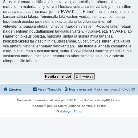
Suostut olemaan esittämättä loukkaavaa, vihamielistä, epämoraalista tai
muutakaan materiaalia, joka voisi loukata voimassa olevia lakeja oli se sitten
omassa maassasi, se maa, johon "FVWA Päijät-Häme"-palvelin on sijoitettu tai
kansainvälisiä lakeja. Toimimalla tätä vastoin voidaan sinut välittömästi ja
lopullisesti poistaa järjestelmän käyttäjistä ja tarvittaessa internet-
yhteydentarjoajaasi otetaan yhteyttä. Kaikkien viestien IP-osoite tallennetaan
näiden ehtojen noudattamisen tarkkailua varten. Hyväksyt, että "FVWA Päijät-
Häme" on oikeus poistaa, muokata, siirtää ja sulkea mikä tahansa
keskusteluketju tai viesti niin halutessamme. Suostut myös siihen, että kaikki
yllä annettu tieto tallennetaan tietokantaan. Tätä tietoa ei anneta kolmannelle
osapuolelle ilman suostumustasi, mutta "FVWA Päijät-Häme" tai phpBB ei ole
vastuussa mahdollisen tietoturvamurron aiheuttamasta tietojen vuodosta
ulkopuolisille tahoille.
Etusivu
Viesti Ylläpidolle
Poista evästeet
Kaikki ajat ovat
UTC+03:00
Keskustelufoorumin ohjelmisto
phpBB
® Forum Software © phpBB Limited
Käännös: phpBB Suomi (lurttinen, harritapio, Pettis)
Yksityisyys
|
Ehdot