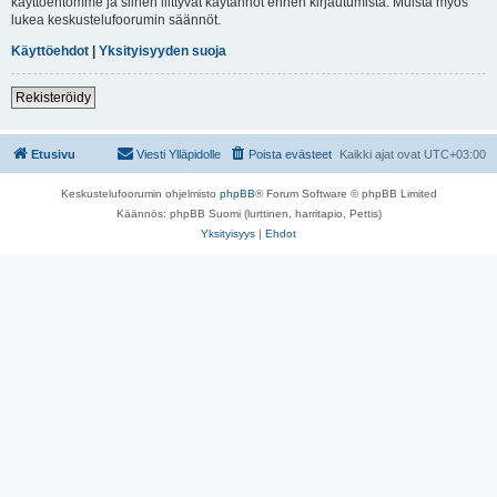
käyttöehtomme ja siihen liittyvät käytännöt ennen kirjautumista. Muista myös
lukea keskustelufoorumin säännöt.
Käyttöehdot
|
Yksityisyyden suoja
Rekisteröidy
Etusivu
Viesti Ylläpidolle
Poista evästeet
Kaikki ajat ovat
UTC+03:00
Keskustelufoorumin ohjelmisto
phpBB
® Forum Software © phpBB Limited
Käännös: phpBB Suomi (lurttinen, harritapio, Pettis)
Yksityisyys
|
Ehdot