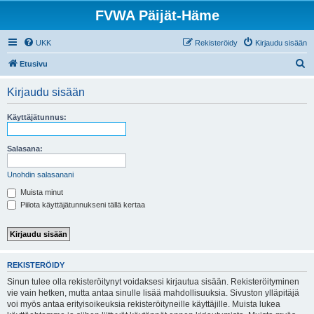
FVWA Päijät-Häme
UKK
Rekisteröidy
Kirjaudu sisään
E
Etusivu
t
Kirjaudu sisään
s
i
Käyttäjätunnus:
Salasana:
Unohdin salasanani
Muista minut
Piilota käyttäjätunnukseni tällä kertaa
REKISTERÖIDY
Sinun tulee olla rekisteröitynyt voidaksesi kirjautua sisään. Rekisteröityminen
vie vain hetken, mutta antaa sinulle lisää mahdollisuuksia. Sivuston ylläpitäjä
voi myös antaa erityisoikeuksia rekisteröityneille käyttäjille. Muista lukea