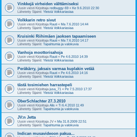
Vinkkejä virheiden välttämiseksi
Uusin viesti Kirjoittaja
redbuggy-69
«
Ke 9.6.2010 22:30
Lähetetty Sijainti:
Yleistä Volkkariasiaa
Volkkarin retro sivut
Uusin viesti Kirjoittaja
Rauti
«
Ma 7.6.2010 14:44
Lähetetty Sijainti:
Yleistä Volkkariasiaa
Kruisinki Riihimäen jaoksen tapaamiseen
Uusin viesti Kirjoittaja
Rauti
«
Ma 7.6.2010 14:17
Lähetetty Sijainti:
Tapahtumia ja valokuvia
Vanhoja moottorisahoja
Uusin viesti Kirjoittaja
Rauti
«
Pe 4.6.2010 14:39
Lähetetty Sijainti:
Yleistä Volkkariasiaa
Peräkärry, jaksais varmaa kuplakin vetää
Uusin viesti Kirjoittaja
Rauti
«
Pe 4.6.2010 14:16
Lähetetty Sijainti:
Yleistä Volkkariasiaa
tästä tosimiehen harrastepeli
Uusin viesti Kirjoittaja
jusa_71
«
Pe 7.5.2010 17:37
Lähetetty Sijainti:
Yleistä Volkkariasiaa
OberSchlachter 27.3.2010
Uusin viesti Kirjoittaja
Alis
«
Ti 6.4.2010 11:49
Lähetetty Sijainti:
Tapahtumia ja valokuvia
JV:n Jetta
Uusin viesti Kirjoittaja
JV
«
Ma 31.8.2009 22:51
Lähetetty Sijainti:
Tapahtumia ja valokuvia
Indican musavideoon pakua...