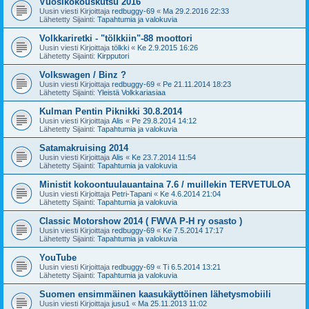
Vuosikokouskutsu 2016
Uusin viesti Kirjoittaja
redbuggy-69
«
Ma 29.2.2016 22:33
Lähetetty Sijainti:
Tapahtumia ja valokuvia
Volkkariretki - "tölkkiin"-88 moottori
Uusin viesti Kirjoittaja
tölkki
«
Ke 2.9.2015 16:26
Lähetetty Sijainti:
Kirpputori
Volkswagen / Binz ?
Uusin viesti Kirjoittaja
redbuggy-69
«
Pe 21.11.2014 18:23
Lähetetty Sijainti:
Yleistä Volkkariasiaa
Kulman Pentin Piknikki 30.8.2014
Uusin viesti Kirjoittaja
Alis
«
Pe 29.8.2014 14:12
Lähetetty Sijainti:
Tapahtumia ja valokuvia
Satamakruising 2014
Uusin viesti Kirjoittaja
Alis
«
Ke 23.7.2014 11:54
Lähetetty Sijainti:
Tapahtumia ja valokuvia
Ministit kokoontuulauantaina 7.6 / muillekin TERVETULOA
Uusin viesti Kirjoittaja
Petri-Tapani
«
Ke 4.6.2014 21:04
Lähetetty Sijainti:
Tapahtumia ja valokuvia
Classic Motorshow 2014 ( FWVA P-H ry osasto )
Uusin viesti Kirjoittaja
redbuggy-69
«
Ke 7.5.2014 17:17
Lähetetty Sijainti:
Tapahtumia ja valokuvia
YouTube
Uusin viesti Kirjoittaja
redbuggy-69
«
Ti 6.5.2014 13:21
Lähetetty Sijainti:
Tapahtumia ja valokuvia
Suomen ensimmäinen kaasukäyttöinen lähetysmobiili
Uusin viesti Kirjoittaja
jusu1
«
Ma 25.11.2013 11:02