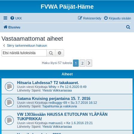
FVWA Päijät-Häme
UKK
Rekisteröidy
Kirjaudu sisään
E
Etusivu
t
Vastaamattomat aiheet
s
Siirry tarkennettuun hakuun
i
Etsi
Tarkennettu haku
1
2
Seuraava
Haku löysi 57 tulosta
Aiheet
Hitsaria Lahdessa? T2 takakaaret.
Uusin viesti Kirjoittaja
Whity
«
Pe 12.6.2020 8:49
Lähetetty Sijainti:
Yleistä Volkkariasiaa
Satama Kruising perjantaina 15. 7. 2016
Uusin viesti Kirjoittaja
redbuggy-69
«
Su 3.7.2016 16:12
Lähetetty Sijainti:
Tapahtumia ja valokuvia
VW 1303ässään HAUSSA ETUTOLPAN YLÄPÄÄN
TUKIPRIKKA!
Uusin viesti Kirjoittaja
matruusi1
«
Ke 1.6.2016 23:21
Lähetetty Sijainti:
Yleistä Volkkariasiaa