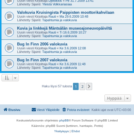
Uusin viesti Kirjoittaja
DjMokkis
«
Pe 31.7.2009 13:41
Lähetetty Sijainti:
Yleistä Volkkariasiaa
Valokuvia Kruisingista Paippisten moottorikahvilaan
Uusin viesti Kirjoittaja
Rauti
«
Ma 29.6.2009 10:48
Lähetetty Sijainti:
Tapahtumia ja valokuvia
Kuvia ja linkkejä Mäntsälän museoajoneuvopäiviltä
Uusin viesti Kirjoittaja
Rauti
«
Ti 16.6.2009 10:27
Lähetetty Sijainti:
Tapahtumia ja valokuvia
Bug In Finn 2006 valokuvia
Uusin viesti Kirjoittaja
Rauti
«
Ke 3.6.2009 12:08
Lähetetty Sijainti:
Tapahtumia ja valokuvia
Bug In Finn 2007 valokuvia
Uusin viesti Kirjoittaja
Rauti
«
Ke 3.6.2009 11:48
Lähetetty Sijainti:
Tapahtumia ja valokuvia
1
2
Seuraava
Haku löysi 57 tulosta
Hyppää
Etusivu
Viesti Ylläpidolle
Poista evästeet
Kaikki ajat ovat
UTC+03:00
Keskustelufoorumin ohjelmisto
phpBB
® Forum Software © phpBB Limited
Käännös: phpBB Suomi (lurttinen, harritapio, Pettis)
Yksityisyys
|
Ehdot