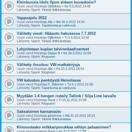
Kleinbussia Idols Ilpon videon kuvauksiin?
Uusin viesti Kirjoittaja
DjMokkis
«
Ke 9.5.2012 14:45
Lähetetty Sijainti:
Yleistä Volkkariasiaa
Vappuajelu 2012
Uusin viesti Kirjoittaja
Alis
«
Ma 30.4.2012 14:04
Lähetetty Sijainti:
Tapahtumia ja valokuvia
Välitetty viesti: Hääauto hakusessa 7.7.2012
Uusin viesti Kirjoittaja
DjMokkis
«
Ti 3.4.2012 12:42
Lähetetty Sijainti:
Yleistä Volkkariasiaa
Lahjoitetaan kuplan talvirenkaat/vanteet
Uusin viesti Kirjoittaja
Seppo B
«
Ke 28.3.2012 22:09
Lähetetty Sijainti:
Kirpputori
Välitetty ilmoitus: VW-matkakirjoja
Uusin viesti Kirjoittaja
Alis
«
Pe 23.3.2012 19:03
Lähetetty Sijainti:
Kirpputori
VW kaluston penkitystä Heinolassa
Uusin viesti Kirjoittaja
P_Valtonen
«
To 5.1.2012 21:09
Lähetetty Sijainti:
Tapahtumia ja valokuvia
Myydään 1-4 hengen risteily Tallink / Silja Line laivalle
Uusin viesti Kirjoittaja
Rauti
«
Ti 15.11.2011 21:09
Lähetetty Sijainti:
Kirpputori
Saksalainen kansanauto
Uusin viesti Kirjoittaja
jpmckone
«
Ma 31.10.2011 18:14
Lähetetty Sijainti:
Yleistä Volkkariasiaa
Kiinnostaako volkkariporukkaa sählyn pelaaminen?
Uusin viesti Kirjoittaja
Rauti
«
Ke 31.8.2011 13:38