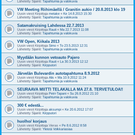
Lähetetty Sijainti:
Tapahtumia ja valokuvia
VW Meeting Riihimäellä / Granitin aukio / 20.8.2013 klo 19
Uusin viesti Kirjoittaja
metake
«
Ke 14.8.2013 15:30
Lähetetty Sijainti:
Tapahtumia ja valokuvia
Satamakruising Lahdessa 22.7.2013
Uusin viesti Kirjoittaja
Rauti
«
Ma 22.7.2013 11:08
Lähetetty Sijainti:
Tapahtumia ja valokuvia
VW Open, Kiikala 2013
Uusin viesti Kirjoittaja
Simo
«
To 23.5.2013 12:31
Lähetetty Sijainti:
Tapahtumia ja valokuvia
Myydään kunnon vetoauto Pajero
Uusin viesti Kirjoittaja
Rauti
«
La 30.3.2013 12:12
Lähetetty Sijainti:
Kirpputori
Järvelän Bulevardin autotapahtuma 8.9.2012
Uusin viesti Kirjoittaja
Alis
«
Ma 10.9.2012 11:24
Lähetetty Sijainti:
Tapahtumia ja valokuvia
SEURAAVA MIITTI TELAKALLA MA 27.8. TERVETULOA!!
Uusin viesti Kirjoittaja
Petri-Tapani
«
Su 26.8.2012 21:10
Lähetetty Sijainti:
Tapahtumia ja valokuvia
300 € edestä...
Uusin viesti Kirjoittaja
aksumpi
«
Ke 20.6.2012 17:07
Lähetetty Sijainti:
Kirpputori
huolho/ korjaus
Uusin viesti Kirjoittaja
Vieras
«
Pe 8.6.2012 8:58
Lähetetty Sijainti:
Yleistä Volkkariasiaa