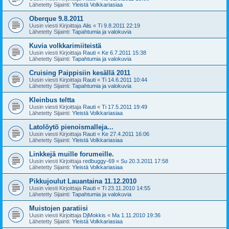
Lähetetty Sijainti:
Yleistä Volkkariasiaa
Oberque 9.8.2011
Uusin viesti Kirjoittaja
Alis
«
Ti 9.8.2011 22:19
Lähetetty Sijainti:
Tapahtumia ja valokuvia
Kuvia volkkarimiiteistä
Uusin viesti Kirjoittaja
Rauti
«
Ke 6.7.2011 15:38
Lähetetty Sijainti:
Tapahtumia ja valokuvia
Cruising Paippisiin kesällä 2011
Uusin viesti Kirjoittaja
Rauti
«
Ti 14.6.2011 10:44
Lähetetty Sijainti:
Tapahtumia ja valokuvia
Kleinbus teltta
Uusin viesti Kirjoittaja
Rauti
«
Ti 17.5.2011 19:49
Lähetetty Sijainti:
Yleistä Volkkariasiaa
Latolöytö pienoismalleja...
Uusin viesti Kirjoittaja
Rauti
«
Ke 27.4.2011 16:06
Lähetetty Sijainti:
Yleistä Volkkariasiaa
Linkkejä muille forumeille.
Uusin viesti Kirjoittaja
redbuggy-69
«
Su 20.3.2011 17:58
Lähetetty Sijainti:
Yleistä Volkkariasiaa
Pikkujoulut Lauantaina 11.12.2010
Uusin viesti Kirjoittaja
Rauti
«
Ti 23.11.2010 14:55
Lähetetty Sijainti:
Tapahtumia ja valokuvia
Muistojen paratiisi
Uusin viesti Kirjoittaja
DjMokkis
«
Ma 1.11.2010 19:36
Lähetetty Sijainti:
Yleistä Volkkariasiaa