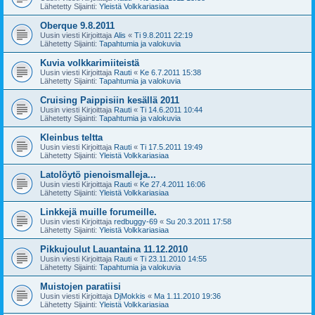
Lähetetty Sijainti:
Yleistä Volkkariasiaa
Oberque 9.8.2011
Uusin viesti Kirjoittaja
Alis
«
Ti 9.8.2011 22:19
Lähetetty Sijainti:
Tapahtumia ja valokuvia
Kuvia volkkarimiiteistä
Uusin viesti Kirjoittaja
Rauti
«
Ke 6.7.2011 15:38
Lähetetty Sijainti:
Tapahtumia ja valokuvia
Cruising Paippisiin kesällä 2011
Uusin viesti Kirjoittaja
Rauti
«
Ti 14.6.2011 10:44
Lähetetty Sijainti:
Tapahtumia ja valokuvia
Kleinbus teltta
Uusin viesti Kirjoittaja
Rauti
«
Ti 17.5.2011 19:49
Lähetetty Sijainti:
Yleistä Volkkariasiaa
Latolöytö pienoismalleja...
Uusin viesti Kirjoittaja
Rauti
«
Ke 27.4.2011 16:06
Lähetetty Sijainti:
Yleistä Volkkariasiaa
Linkkejä muille forumeille.
Uusin viesti Kirjoittaja
redbuggy-69
«
Su 20.3.2011 17:58
Lähetetty Sijainti:
Yleistä Volkkariasiaa
Pikkujoulut Lauantaina 11.12.2010
Uusin viesti Kirjoittaja
Rauti
«
Ti 23.11.2010 14:55
Lähetetty Sijainti:
Tapahtumia ja valokuvia
Muistojen paratiisi
Uusin viesti Kirjoittaja
DjMokkis
«
Ma 1.11.2010 19:36
Lähetetty Sijainti:
Yleistä Volkkariasiaa