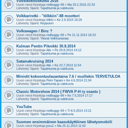
Vuosikokouskutsu 2016
Uusin viesti Kirjoittaja
redbuggy-69
«
Ma 29.2.2016 22:33
Lähetetty Sijainti:
Tapahtumia ja valokuvia
Volkkariretki - "tölkkiin"-88 moottori
Uusin viesti Kirjoittaja
tölkki
«
Ke 2.9.2015 16:26
Lähetetty Sijainti:
Kirpputori
Volkswagen / Binz ?
Uusin viesti Kirjoittaja
redbuggy-69
«
Pe 21.11.2014 18:23
Lähetetty Sijainti:
Yleistä Volkkariasiaa
Kulman Pentin Piknikki 30.8.2014
Uusin viesti Kirjoittaja
Alis
«
Pe 29.8.2014 14:12
Lähetetty Sijainti:
Tapahtumia ja valokuvia
Satamakruising 2014
Uusin viesti Kirjoittaja
Alis
«
Ke 23.7.2014 11:54
Lähetetty Sijainti:
Tapahtumia ja valokuvia
Ministit kokoontuulauantaina 7.6 / muillekin TERVETULOA
Uusin viesti Kirjoittaja
Petri-Tapani
«
Ke 4.6.2014 21:04
Lähetetty Sijainti:
Tapahtumia ja valokuvia
Classic Motorshow 2014 ( FWVA P-H ry osasto )
Uusin viesti Kirjoittaja
redbuggy-69
«
Ke 7.5.2014 17:17
Lähetetty Sijainti:
Tapahtumia ja valokuvia
YouTube
Uusin viesti Kirjoittaja
redbuggy-69
«
Ti 6.5.2014 13:21
Lähetetty Sijainti:
Tapahtumia ja valokuvia
Suomen ensimmäinen kaasukäyttöinen lähetysmobiili
Uusin viesti Kirjoittaja
jusu1
«
Ma 25.11.2013 11:02