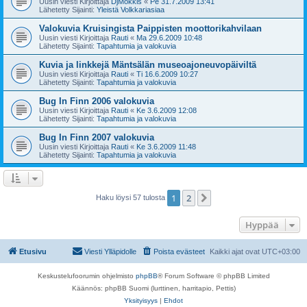
Uusin viesti Kirjoittaja
DjMokkis
«
Pe 31.7.2009 13:41
Lähetetty Sijainti:
Yleistä Volkkariasiaa
Valokuvia Kruisingista Paippisten moottorikahvilaan
Uusin viesti Kirjoittaja
Rauti
«
Ma 29.6.2009 10:48
Lähetetty Sijainti:
Tapahtumia ja valokuvia
Kuvia ja linkkejä Mäntsälän museoajoneuvopäiviltä
Uusin viesti Kirjoittaja
Rauti
«
Ti 16.6.2009 10:27
Lähetetty Sijainti:
Tapahtumia ja valokuvia
Bug In Finn 2006 valokuvia
Uusin viesti Kirjoittaja
Rauti
«
Ke 3.6.2009 12:08
Lähetetty Sijainti:
Tapahtumia ja valokuvia
Bug In Finn 2007 valokuvia
Uusin viesti Kirjoittaja
Rauti
«
Ke 3.6.2009 11:48
Lähetetty Sijainti:
Tapahtumia ja valokuvia
1
2
Seuraava
Haku löysi 57 tulosta
Hyppää
Etusivu
Viesti Ylläpidolle
Poista evästeet
Kaikki ajat ovat
UTC+03:00
Keskustelufoorumin ohjelmisto
phpBB
® Forum Software © phpBB Limited
Käännös: phpBB Suomi (lurttinen, harritapio, Pettis)
Yksityisyys
|
Ehdot