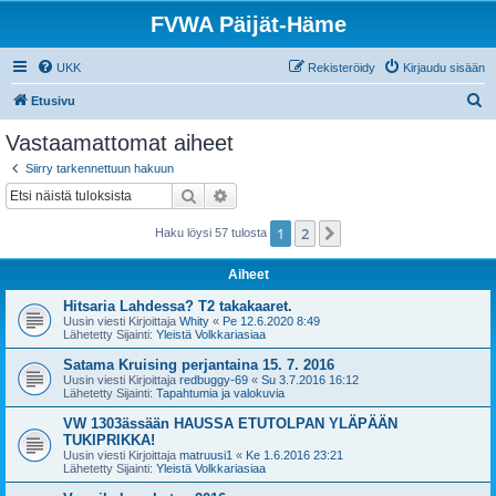
FVWA Päijät-Häme
UKK
Rekisteröidy
Kirjaudu sisään
E
Etusivu
t
Vastaamattomat aiheet
s
Siirry tarkennettuun hakuun
i
Etsi
Tarkennettu haku
1
2
Seuraava
Haku löysi 57 tulosta
Aiheet
Hitsaria Lahdessa? T2 takakaaret.
Uusin viesti Kirjoittaja
Whity
«
Pe 12.6.2020 8:49
Lähetetty Sijainti:
Yleistä Volkkariasiaa
Satama Kruising perjantaina 15. 7. 2016
Uusin viesti Kirjoittaja
redbuggy-69
«
Su 3.7.2016 16:12
Lähetetty Sijainti:
Tapahtumia ja valokuvia
VW 1303ässään HAUSSA ETUTOLPAN YLÄPÄÄN
TUKIPRIKKA!
Uusin viesti Kirjoittaja
matruusi1
«
Ke 1.6.2016 23:21
Lähetetty Sijainti:
Yleistä Volkkariasiaa