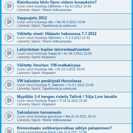
Kleinbussia Idols Ilpon videon kuvauksiin?
Uusin viesti Kirjoittaja
DjMokkis
«
Ke 9.5.2012 14:45
Lähetetty Sijainti:
Yleistä Volkkariasiaa
Vappuajelu 2012
Uusin viesti Kirjoittaja
Alis
«
Ma 30.4.2012 14:04
Lähetetty Sijainti:
Tapahtumia ja valokuvia
Välitetty viesti: Hääauto hakusessa 7.7.2012
Uusin viesti Kirjoittaja
DjMokkis
«
Ti 3.4.2012 12:42
Lähetetty Sijainti:
Yleistä Volkkariasiaa
Lahjoitetaan kuplan talvirenkaat/vanteet
Uusin viesti Kirjoittaja
Seppo B
«
Ke 28.3.2012 22:09
Lähetetty Sijainti:
Kirpputori
Välitetty ilmoitus: VW-matkakirjoja
Uusin viesti Kirjoittaja
Alis
«
Pe 23.3.2012 19:03
Lähetetty Sijainti:
Kirpputori
VW kaluston penkitystä Heinolassa
Uusin viesti Kirjoittaja
P_Valtonen
«
To 5.1.2012 21:09
Lähetetty Sijainti:
Tapahtumia ja valokuvia
Myydään 1-4 hengen risteily Tallink / Silja Line laivalle
Uusin viesti Kirjoittaja
Rauti
«
Ti 15.11.2011 21:09
Lähetetty Sijainti:
Kirpputori
Saksalainen kansanauto
Uusin viesti Kirjoittaja
jpmckone
«
Ma 31.10.2011 18:14
Lähetetty Sijainti:
Yleistä Volkkariasiaa
Kiinnostaako volkkariporukkaa sählyn pelaaminen?
Uusin viesti Kirjoittaja
Rauti
«
Ke 31.8.2011 13:38