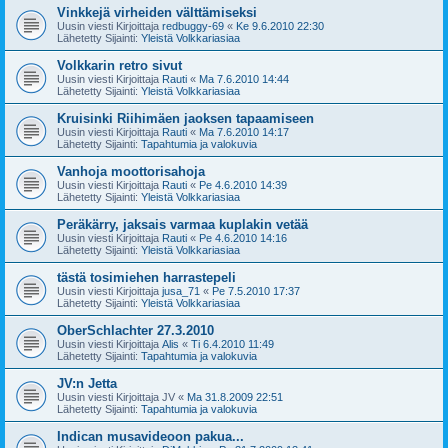
Vinkkejä virheiden välttämiseksi
Uusin viesti Kirjoittaja
redbuggy-69
«
Ke 9.6.2010 22:30
Lähetetty Sijainti:
Yleistä Volkkariasiaa
Volkkarin retro sivut
Uusin viesti Kirjoittaja
Rauti
«
Ma 7.6.2010 14:44
Lähetetty Sijainti:
Yleistä Volkkariasiaa
Kruisinki Riihimäen jaoksen tapaamiseen
Uusin viesti Kirjoittaja
Rauti
«
Ma 7.6.2010 14:17
Lähetetty Sijainti:
Tapahtumia ja valokuvia
Vanhoja moottorisahoja
Uusin viesti Kirjoittaja
Rauti
«
Pe 4.6.2010 14:39
Lähetetty Sijainti:
Yleistä Volkkariasiaa
Peräkärry, jaksais varmaa kuplakin vetää
Uusin viesti Kirjoittaja
Rauti
«
Pe 4.6.2010 14:16
Lähetetty Sijainti:
Yleistä Volkkariasiaa
tästä tosimiehen harrastepeli
Uusin viesti Kirjoittaja
jusa_71
«
Pe 7.5.2010 17:37
Lähetetty Sijainti:
Yleistä Volkkariasiaa
OberSchlachter 27.3.2010
Uusin viesti Kirjoittaja
Alis
«
Ti 6.4.2010 11:49
Lähetetty Sijainti:
Tapahtumia ja valokuvia
JV:n Jetta
Uusin viesti Kirjoittaja
JV
«
Ma 31.8.2009 22:51
Lähetetty Sijainti:
Tapahtumia ja valokuvia
Indican musavideoon pakua...