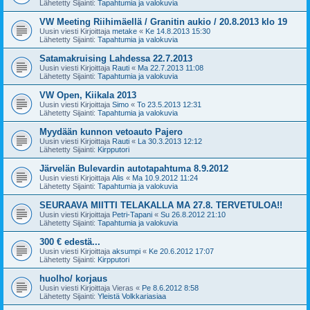
Lähetetty Sijainti:
Tapahtumia ja valokuvia
VW Meeting Riihimäellä / Granitin aukio / 20.8.2013 klo 19
Uusin viesti Kirjoittaja
metake
«
Ke 14.8.2013 15:30
Lähetetty Sijainti:
Tapahtumia ja valokuvia
Satamakruising Lahdessa 22.7.2013
Uusin viesti Kirjoittaja
Rauti
«
Ma 22.7.2013 11:08
Lähetetty Sijainti:
Tapahtumia ja valokuvia
VW Open, Kiikala 2013
Uusin viesti Kirjoittaja
Simo
«
To 23.5.2013 12:31
Lähetetty Sijainti:
Tapahtumia ja valokuvia
Myydään kunnon vetoauto Pajero
Uusin viesti Kirjoittaja
Rauti
«
La 30.3.2013 12:12
Lähetetty Sijainti:
Kirpputori
Järvelän Bulevardin autotapahtuma 8.9.2012
Uusin viesti Kirjoittaja
Alis
«
Ma 10.9.2012 11:24
Lähetetty Sijainti:
Tapahtumia ja valokuvia
SEURAAVA MIITTI TELAKALLA MA 27.8. TERVETULOA!!
Uusin viesti Kirjoittaja
Petri-Tapani
«
Su 26.8.2012 21:10
Lähetetty Sijainti:
Tapahtumia ja valokuvia
300 € edestä...
Uusin viesti Kirjoittaja
aksumpi
«
Ke 20.6.2012 17:07
Lähetetty Sijainti:
Kirpputori
huolho/ korjaus
Uusin viesti Kirjoittaja
Vieras
«
Pe 8.6.2012 8:58
Lähetetty Sijainti:
Yleistä Volkkariasiaa