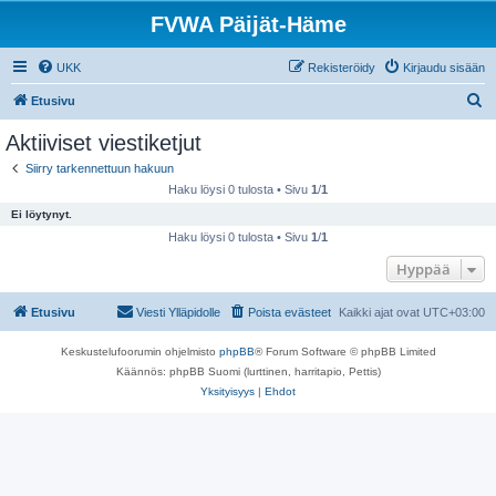
FVWA Päijät-Häme
UKK
Rekisteröidy
Kirjaudu sisään
E
Etusivu
t
Aktiiviset viestiketjut
s
Siirry tarkennettuun hakuun
i
Haku löysi 0 tulosta • Sivu
1
/
1
Ei löytynyt.
Haku löysi 0 tulosta • Sivu
1
/
1
Hyppää
Etusivu
Viesti Ylläpidolle
Poista evästeet
Kaikki ajat ovat
UTC+03:00
Keskustelufoorumin ohjelmisto
phpBB
® Forum Software © phpBB Limited
Käännös: phpBB Suomi (lurttinen, harritapio, Pettis)
Yksityisyys
|
Ehdot