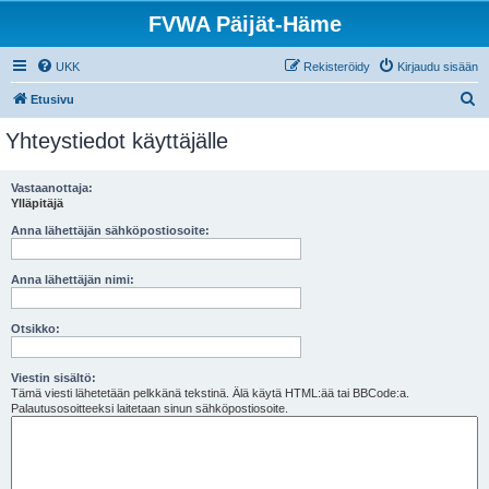
FVWA Päijät-Häme
UKK
Rekisteröidy
Kirjaudu sisään
E
Etusivu
t
Yhteystiedot käyttäjälle
s
i
Vastaanottaja:
Ylläpitäjä
Anna lähettäjän sähköpostiosoite:
Anna lähettäjän nimi:
Otsikko:
Viestin sisältö:
Tämä viesti lähetetään pelkkänä tekstinä. Älä käytä HTML:ää tai BBCode:a.
Palautusosoitteeksi laitetaan sinun sähköpostiosoite.