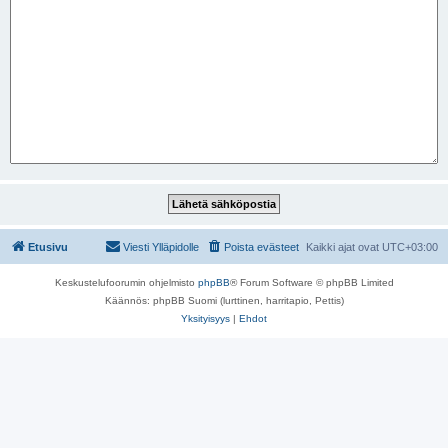
Etusivu
Viesti Ylläpidolle
Poista evästeet
Kaikki ajat ovat
UTC+03:00
Keskustelufoorumin ohjelmisto
phpBB
® Forum Software © phpBB Limited
Käännös: phpBB Suomi (lurttinen, harritapio, Pettis)
Yksityisyys
|
Ehdot