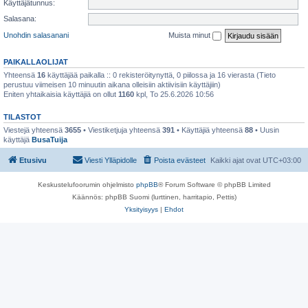
Käyttäjätunnus:
Salasana:
Unohdin salasanani
Muista minut
PAIKALLAOLIJAT
Yhteensä
16
käyttäjää paikalla :: 0 rekisteröitynyttä, 0 piilossa ja 16 vierasta (Tieto
perustuu viimeisen 10 minuutin aikana olleisiin aktiivisiin käyttäjiin)
Eniten yhtaikaisia käyttäjiä on ollut
1160
kpl, To 25.6.2026 10:56
TILASTOT
Viestejä yhteensä
3655
• Viestiketjuja yhteensä
391
• Käyttäjiä yhteensä
88
• Uusin
käyttäjä
BusaTuija
Etusivu
Viesti Ylläpidolle
Poista evästeet
Kaikki ajat ovat
UTC+03:00
Keskustelufoorumin ohjelmisto
phpBB
® Forum Software © phpBB Limited
Käännös: phpBB Suomi (lurttinen, harritapio, Pettis)
Yksityisyys
|
Ehdot