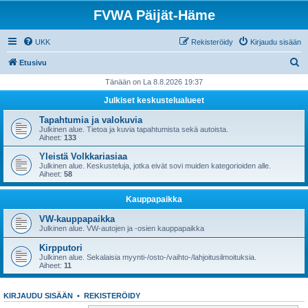
FVWA Päijät-Häme
UKK
Rekisteröidy
Kirjaudu sisään
E
Etusivu
t
Tänään on La 8.8.2026 19:37
s
Julkiset keskustelualueet
i
Tapahtumia ja valokuvia
Julkinen alue. Tietoa ja kuvia tapahtumista sekä autoista.
Aiheet:
133
Yleistä Volkkariasiaa
Julkinen alue. Keskusteluja, jotka eivät sovi muiden kategorioiden alle.
Aiheet:
58
Kauppapaikka
VW-kauppapaikka
Julkinen alue. VW-autojen ja -osien kauppapaikka
Kirpputori
Julkinen alue. Sekalaisia myynti-/osto-/vaihto-/lahjoitusilmoituksia.
Aiheet:
11
KIRJAUDU SISÄÄN
•
REKISTERÖIDY