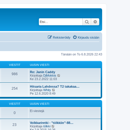
Etsi
Tarkennettu haku
Rekisteröidy
Kirjaudu sisään
Tänään on To 6.8.2026 22:43
VIESTIT
UUSIN VIESTI
Re: Janin Caddy
986
N
Kirjoittaja
DjMokkis
ä
Ke 23.2.2022 11:03
y
t
Hitsaria Lahdessa? T2 takakaa…
254
ä
N
Kirjoittaja
Whity
u
ä
Pe 12.6.2020 8:49
u
y
s
t
i
ä
VIESTIT
UUSIN VIESTI
n
u
v
u
Ei viestejä
0
i
s
e
i
s
n
Volkkariretki - "tölkkiin"-88…
t
23
v
N
Kirjoittaja
tölkki
i
i
ä
Ke 2.9.2015 16:26