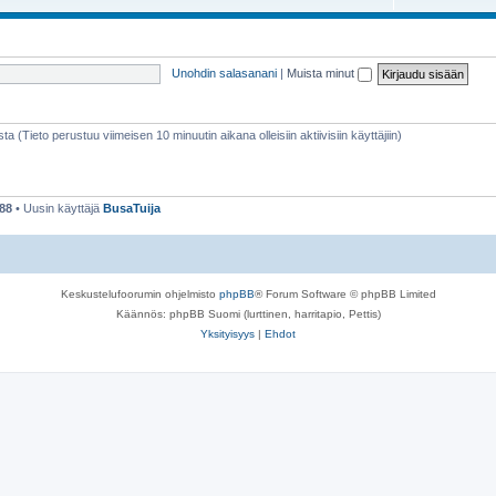
Unohdin salasanani
|
Muista minut
sta (Tieto perustuu viimeisen 10 minuutin aikana olleisiin aktiivisiin käyttäjiin)
88
• Uusin käyttäjä
BusaTuija
Keskustelufoorumin ohjelmisto
phpBB
® Forum Software © phpBB Limited
Käännös: phpBB Suomi (lurttinen, harritapio, Pettis)
Yksityisyys
|
Ehdot