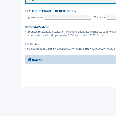
KIRJAUDU SISÄÄN
•
REKISTERÖIDY
Käyttäjätunnus:
Salasana:
PAIKALLAOLIJAT
Yhteensä
36
käyttäjää paikalla :: 0 rekisteröitynyttä, 0 piilossa ja 36 viera
Eniten yhtaikaisia käyttäjiä on ollut
1160
kpl, To 25.6.2026 10:56
TILASTOT
Viestejä yhteensä
3655
• Viestiketjuja yhteensä
391
• Käyttäjiä yhteensä
Etusivu