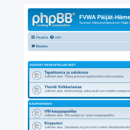
FVWA Päijät-Häm
Suomen Volkkariyhdistyksen Päijät-
Pikalinkit
UKK
Etusivu
JULKISET KESKUSTELUALUEET
Tapahtumia ja valokuvia
Julkinen alue. Tietoa ja kuvia tapahtumista sekä autoista.
Yleistä Volkkariasiaa
Julkinen alue. Keskusteluja, jotka eivät sovi muiden kategorioi
KAUPPAPAIKKA
VW-kauppapaikka
Julkinen alue. VW-autojen ja -osien kauppapaikka
Kirpputori
Julkinen alue. Sekalaisia myynti-/osto-/vaihto-/lahjoitusilmoitu