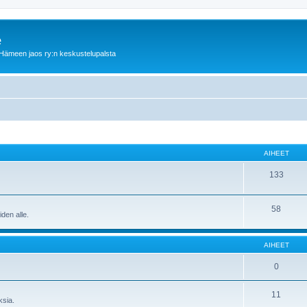
e
Hämeen jaos ry:n keskustelupalsta
AIHEET
133
58
den alle.
AIHEET
0
11
ksia.