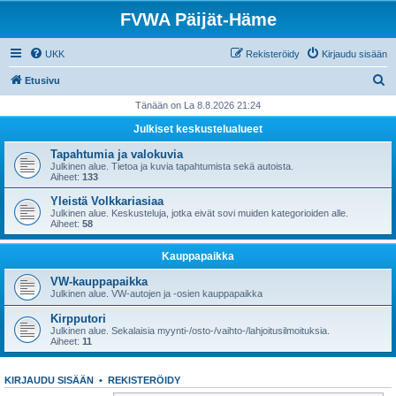
FVWA Päijät-Häme
UKK
Rekisteröidy
Kirjaudu sisään
E
Etusivu
t
Tänään on La 8.8.2026 21:24
s
Julkiset keskustelualueet
i
Tapahtumia ja valokuvia
Julkinen alue. Tietoa ja kuvia tapahtumista sekä autoista.
Aiheet:
133
Yleistä Volkkariasiaa
Julkinen alue. Keskusteluja, jotka eivät sovi muiden kategorioiden alle.
Aiheet:
58
Kauppapaikka
VW-kauppapaikka
Julkinen alue. VW-autojen ja -osien kauppapaikka
Kirpputori
Julkinen alue. Sekalaisia myynti-/osto-/vaihto-/lahjoitusilmoituksia.
Aiheet:
11
KIRJAUDU SISÄÄN
•
REKISTERÖIDY