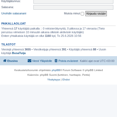
Käyttäjätunnus:
Salasana:
Unohdin salasanani
Muista minut
PAIKALLAOLIJAT
Yhteensä
17
käyttäjää paikalla :: 0 rekisteröitynyttä, 0 piilossa ja 17 vierasta (Tieto
perustuu viimeisen 10 minuutin aikana olleisiin aktiivisiin käyttäjiin)
Eniten yhtaikaisia käyttäjiä on ollut
1160
kpl, To 25.6.2026 10:56
TILASTOT
Viestejä yhteensä
3655
• Viestiketjuja yhteensä
391
• Käyttäjiä yhteensä
88
• Uusin
käyttäjä
BusaTuija
Etusivu
Viesti Ylläpidolle
Poista evästeet
Kaikki ajat ovat
UTC+03:00
Keskustelufoorumin ohjelmisto
phpBB
® Forum Software © phpBB Limited
Käännös: phpBB Suomi (lurttinen, harritapio, Pettis)
Yksityisyys
|
Ehdot