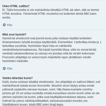
Onko HTML sallittu?
Ei. Tällä foorumilla ei ole mahdollista lähettää HTML:ää siten, että se toimisi
HTML-koodina. Yleisimmät HTML-muotoilut voi kuitenkin tehdä BBCoden
avulla.
Ylös
Mitä ovat hymiöt?
Hymiöt tai emoticonit ovat pieniä kuvia joita voidaan käyttää tunteiden
ilmaisemiseen lyhyitä koodeja käyttämällä. Esimerkiksi :) tarkoittaa iloista ja :(
tarkoittaa surullista. Hymiöiden täysi lista on nähtävillä
viestinlähetyslomakkeessa. Älä käytä hymiöitä liikaa, sillä ne voivat tehdä
viestistä lukukelvottoman ja valvoja voi poistaa niitä tai viestin kokonaan.
Foorumin ylläpitäjä on voinut myös määritellä rajan yksittäisen viestin
hymiöiden määrälle.
Ylös
Voinko lähettää kuvia?
Kyllä, kuvia voidaan käyttää viesteissäsi. Jos ylläpitäjä on sallinut liitteet, voit
mahdollisesti ladata kuvan foorumille. Muutoin sinun täytyy antaa osoite
julkisesti saatavilla olevaan kuvaan, esim. http://www.example.com/my-
picture.gif. Et voi antaa osoitetta omalla koneellasi oleviin kuviin (ellei se ole
yleinen palvelin) tai kuviin, jotka ovat käyttäjätunnistuksen takana, esim.
hotmail tai yahoo sähköpostilaatikot, salasanasuojatut sivustot, jne.
Näyttääksesi kuvan, käytä BBCoden [img]-tagia.