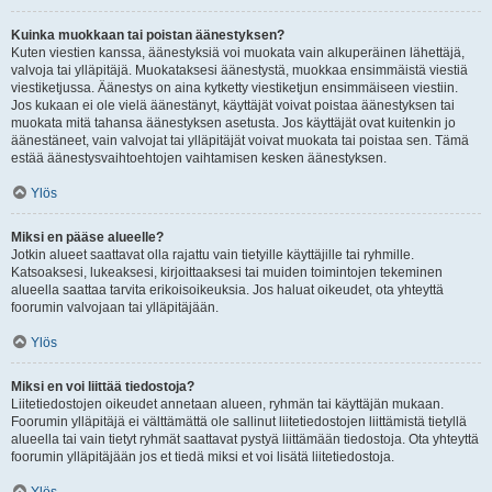
Kuinka muokkaan tai poistan äänestyksen?
Kuten viestien kanssa, äänestyksiä voi muokata vain alkuperäinen lähettäjä,
valvoja tai ylläpitäjä. Muokataksesi äänestystä, muokkaa ensimmäistä viestiä
viestiketjussa. Äänestys on aina kytketty viestiketjun ensimmäiseen viestiin.
Jos kukaan ei ole vielä äänestänyt, käyttäjät voivat poistaa äänestyksen tai
muokata mitä tahansa äänestyksen asetusta. Jos käyttäjät ovat kuitenkin jo
äänestäneet, vain valvojat tai ylläpitäjät voivat muokata tai poistaa sen. Tämä
estää äänestysvaihtoehtojen vaihtamisen kesken äänestyksen.
Ylös
Miksi en pääse alueelle?
Jotkin alueet saattavat olla rajattu vain tietyille käyttäjille tai ryhmille.
Katsoaksesi, lukeaksesi, kirjoittaaksesi tai muiden toimintojen tekeminen
alueella saattaa tarvita erikoisoikeuksia. Jos haluat oikeudet, ota yhteyttä
foorumin valvojaan tai ylläpitäjään.
Ylös
Miksi en voi liittää tiedostoja?
Liitetiedostojen oikeudet annetaan alueen, ryhmän tai käyttäjän mukaan.
Foorumin ylläpitäjä ei välttämättä ole sallinut liitetiedostojen liittämistä tietyllä
alueella tai vain tietyt ryhmät saattavat pystyä liittämään tiedostoja. Ota yhteyttä
foorumin ylläpitäjään jos et tiedä miksi et voi lisätä liitetiedostoja.