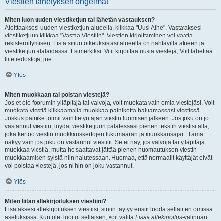
Viestien lähetyksen ongelmat
Miten luon uuden viestiketjun tai lähetän vastauksen?
Aloittaaksesi uuden viestiketjun alueella, klikkaa "Uusi Aihe". Vastataksesi
viestiketjuun klikkaa "Vastaa Viestiin". Viestien kirjoittaminen voi vaatia
rekisteröitymisen. Lista sinun oikeuksistasi alueella on nähtävillä alueen ja
viestiketjun alalaidassa. Esimerkiksi: Voit kirjoittaa uusia viestejä, Voit lähettää
liitetiedostoja, jne.
Ylös
Miten muokkaan tai poistan viestejä?
Jos et ole foorumin ylläpitäjä tai valvoja, voit muokata vain omia viestejäsi. Voit
muokata viestiä klikkaamalla muokkaa-painiketta haluamassasi viestissä.
Joskus painike toimii vain tietyn ajan viestin luomisen jälkeen. Jos joku on jo
vastannut viestiin, löydät viestiketjuun palatessasi pienen tekstin viestisi alla,
joka kertoo viestin muokkauskertojen lukumäärän ja muokkausajan. Tämä
näkyy vain jos joku on vastannut viestiin. Se ei näy, jos valvoja tai ylläpitäjä
muokkaa viestiä, mutta he saattavat jättää pienen huomautuksen viestin
muokkaamisen syistä niin halutessaan. Huomaa, että normaalit käyttäjät eivät
voi poistaa viestejä, jos niihin on joku vastannut.
Ylös
Miten liitän allekirjoituksen viestiini?
Lisätäksesi allekirjoituksen viestiisi, sinun täytyy ensin luoda sellainen omissa
asetuksissa. Kun olet luonut sellaisen, voit valita
Lisää allekirjoitus
-valinnan