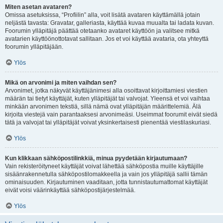
Miten asetan avataren?
Omissa asetuksissa, “Profiilin” alla, voit lisätä avataren käyttämällä jotain
neljästä tavasta: Gravatar, galleriasta, käyttää kuvaa muualta tai ladata kuvan.
Foorumin ylläpitäjä päättää otetaanko avataret käyttöön ja valitsee mitkä
avatarien käyttöönottotavat sallitaan. Jos et voi käyttää avataria, ota yhteyttä
foorumin ylläpitäjään.
Ylös
Mikä on arvonimi ja miten vaihdan sen?
Arvonimet, jotka näkyvät käyttäjänimesi alla osoittavat kirjoittamiesi viestien
määrän tai tietyt käyttäjät, kuten ylläpitäjät tai valvojat. Yleensä et voi vaihtaa
minkään arvonimen tekstiä, sillä nämä ovat ylläpitäjän määrittelemiä. Älä
kirjoita viestejä vain parantaaksesi arvonimeäsi. Useimmat foorumit eivät siedä
tätä ja valvojat tai ylläpitäjät voivat yksinkertaisesti pienentää viestilaskuriasi.
Ylös
Kun klikkaan sähköpostilinkkiä, minua pyydetään kirjautumaan?
Vain rekisteröityneet käyttäjät voivat lähettää sähköpostia muille käyttäjille
sisäänrakennetulla sähköpostilomakkeella ja vain jos ylläpitäjä sallii tämän
ominaisuuden. Kirjautuminen vaaditaan, jotta tunnistautumattomat käyttäjät
eivät voisi väärinkäyttää sähköpostijärjestelmää.
Ylös