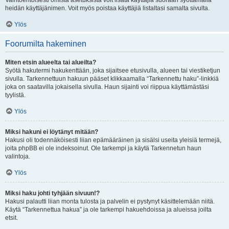
Vaihtoehtoisesti omista asetuksista voit lisätä käyttäjiä suoraan syöttämällä
heidän käyttäjänimen. Voit myös poistaa käyttäjiä listaltasi samalta sivulta.
Ylös
Foorumilta hakeminen
Miten etsin alueelta tai alueilta?
Syötä hakutermi hakukenttään, joka sijaitsee etusivulla, alueen tai viestiketjun
sivulla. Tarkennettuun hakuun pääset klikkaamalla “Tarkennettu haku”-linkkiä
joka on saatavilla jokaisella sivulla. Haun sijainti voi riippua käyttämästäsi
tyylistä.
Ylös
Miksi hakuni ei löytänyt mitään?
Hakusi oli todennäköisesti liian epämääräinen ja sisälsi useita yleisiä termejä,
joita phpBB ei ole indeksoinut. Ole tarkempi ja käytä Tarkennetun haun
valintoja.
Ylös
Miksi haku johti tyhjään sivuun!?
Hakusi palautti liian monta tulosta ja palvelin ei pystynyt käsittelemään niitä.
Käytä “Tarkennettua hakua” ja ole tarkempi hakuehdoissa ja alueissa joilta
etsit.