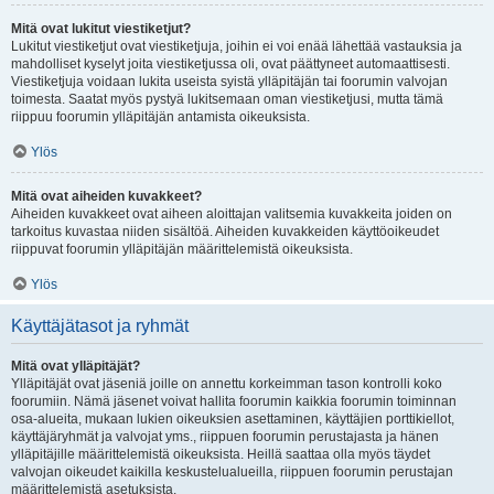
Mitä ovat lukitut viestiketjut?
Lukitut viestiketjut ovat viestiketjuja, joihin ei voi enää lähettää vastauksia ja
mahdolliset kyselyt joita viestiketjussa oli, ovat päättyneet automaattisesti.
Viestiketjuja voidaan lukita useista syistä ylläpitäjän tai foorumin valvojan
toimesta. Saatat myös pystyä lukitsemaan oman viestiketjusi, mutta tämä
riippuu foorumin ylläpitäjän antamista oikeuksista.
Ylös
Mitä ovat aiheiden kuvakkeet?
Aiheiden kuvakkeet ovat aiheen aloittajan valitsemia kuvakkeita joiden on
tarkoitus kuvastaa niiden sisältöä. Aiheiden kuvakkeiden käyttöoikeudet
riippuvat foorumin ylläpitäjän määrittelemistä oikeuksista.
Ylös
Käyttäjätasot ja ryhmät
Mitä ovat ylläpitäjät?
Ylläpitäjät ovat jäseniä joille on annettu korkeimman tason kontrolli koko
foorumiin. Nämä jäsenet voivat hallita foorumin kaikkia foorumin toiminnan
osa-alueita, mukaan lukien oikeuksien asettaminen, käyttäjien porttikiellot,
käyttäjäryhmät ja valvojat yms., riippuen foorumin perustajasta ja hänen
ylläpitäjille määrittelemistä oikeuksista. Heillä saattaa olla myös täydet
valvojan oikeudet kaikilla keskustelualueilla, riippuen foorumin perustajan
määrittelemistä asetuksista.