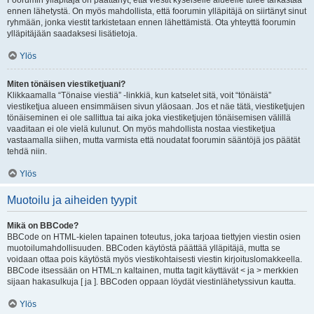
Foorumin ylläpitäjä on päättänyt, että viestit kyseiselle alueelle tulee tarkastaa
ennen lähetystä. On myös mahdollista, että foorumin ylläpitäjä on siirtänyt sinut
ryhmään, jonka viestit tarkistetaan ennen lähettämistä. Ota yhteyttä foorumin
ylläpitäjään saadaksesi lisätietoja.
Ylös
Miten tönäisen viestiketjuani?
Klikkaamalla “Tönaise viestiä” -linkkiä, kun katselet sitä, voit “tönäistä”
viestiketjua alueen ensimmäisen sivun yläosaan. Jos et näe tätä, viestiketjujen
tönäiseminen ei ole sallittua tai aika joka viestiketjujen tönäisemisen välillä
vaaditaan ei ole vielä kulunut. On myös mahdollista nostaa viestiketjua
vastaamalla siihen, mutta varmista että noudatat foorumin sääntöjä jos päätät
tehdä niin.
Ylös
Muotoilu ja aiheiden tyypit
Mikä on BBCode?
BBCode on HTML-kielen tapainen toteutus, joka tarjoaa tiettyjen viestin osien
muotoilumahdollisuuden. BBCoden käytöstä päättää ylläpitäjä, mutta se
voidaan ottaa pois käytöstä myös viestikohtaisesti viestin kirjoituslomakkeella.
BBCode itsessään on HTML:n kaltainen, mutta tagit käyttävät < ja > merkkien
sijaan hakasulkuja [ ja ]. BBCoden oppaan löydät viestinlähetyssivun kautta.
Ylös