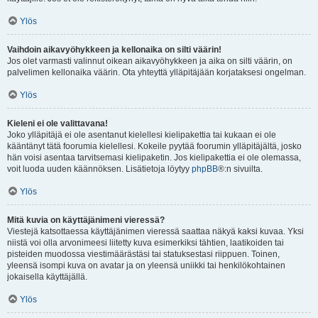
Ylös
Vaihdoin aikavyöhykkeen ja kellonaika on silti väärin!
Jos olet varmasti valinnut oikean aikavyöhykkeen ja aika on silti väärin, on
palvelimen kellonaika väärin. Ota yhteyttä ylläpitäjään korjataksesi ongelman.
Ylös
Kieleni ei ole valittavana!
Joko ylläpitäjä ei ole asentanut kielellesi kielipakettia tai kukaan ei ole
kääntänyt tätä foorumia kielellesi. Kokeile pyytää foorumin ylläpitäjältä, josko
hän voisi asentaa tarvitsemasi kielipaketin. Jos kielipakettia ei ole olemassa,
voit luoda uuden käännöksen. Lisätietoja löytyy
phpBB
®:n sivuilta.
Ylös
Mitä kuvia on käyttäjänimeni vieressä?
Viestejä katsottaessa käyttäjänimen vieressä saattaa näkyä kaksi kuvaa. Yksi
niistä voi olla arvonimeesi liitetty kuva esimerkiksi tähtien, laatikoiden tai
pisteiden muodossa viestimäärästäsi tai statuksestasi riippuen. Toinen,
yleensä isompi kuva on avatar ja on yleensä uniikki tai henkilökohtainen
jokaisella käyttäjällä.
Ylös