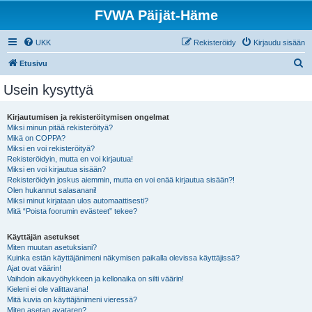
FVWA Päijät-Häme
UKK
Rekisteröidy
Kirjaudu sisään
E
Etusivu
t
Usein kysyttyä
s
i
Kirjautumisen ja rekisteröitymisen ongelmat
Miksi minun pitää rekisteröityä?
Mikä on COPPA?
Miksi en voi rekisteröityä?
Rekisteröidyin, mutta en voi kirjautua!
Miksi en voi kirjautua sisään?
Rekisteröidyin joskus aiemmin, mutta en voi enää kirjautua sisään?!
Olen hukannut salasanani!
Miksi minut kirjataan ulos automaattisesti?
Mitä “Poista foorumin evästeet” tekee?
Käyttäjän asetukset
Miten muutan asetuksiani?
Kuinka estän käyttäjänimeni näkymisen paikalla olevissa käyttäjissä?
Ajat ovat väärin!
Vaihdoin aikavyöhykkeen ja kellonaika on silti väärin!
Kieleni ei ole valittavana!
Mitä kuvia on käyttäjänimeni vieressä?
Miten asetan avataren?