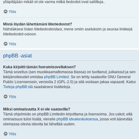
ylläpitäjään mikäli et ole varma mitkä tiedostot ovat sallittuja..
Ylös
Mistä löydän lähettämäni liitetiedostot?
Nähdäksesi listan liitetiedostoistasi, mene omiin asetuksiin ja seuraa linkkejä
liitetiedostot-osioon.
Ylös
phpBB -asiat
Kuka kirjoitti tämän foorumisovelluksen?
Tämä sovellus (sen muokkaamattomassa tilassa) on tuottanut, julkaissut ja sen
tekijänoikeudet omistaa
phpBB Limited
. Se on tehty saataville GNU General
Public Licensenssin, versiolla 2 (GPL-2.0) ja sitä voidaan jakaa vapaasti. Katso
Tietoja phpBB:stä
saadaksesi lisätietoja.
Ylös
Miksi ominaisuutta X ei ole saatavilla?
Tämä ohjelmisto on phpBB Limitedin kirjoittama ja lisensoima. Jos uskot, että
ominaisuus tulisi lisätä, vieraile
phpBB ideakeskuksessa
, jossa voit äänestää
olemassa olevia ideoita tai lähettää uuden.
Ylös