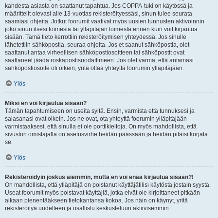
kahdesta asiasta on saattanut tapahtua. Jos COPPA-tuki on käytössä ja
määrittelit olevasi alle 13-vuotias rekisteröityessäsi, sinun tulee seurata
saamiasi ohjeita. Jotkut foorumit vaativat myös uusien tunnusten aktivoinnin
joko sinun itsesi toimesta tai ylläpitäjän toimesta ennen kuin voit kirjautua
sisään. Tämä tieto kerrottiin rekisteröitymisen yhteydessä. Jos sinulle
lähetettiin sähköpostia, seuraa ohjeita. Jos et saanut sähköpostia, olet
saattanut antaa virheellisen sähköpostiosoitteen tai sähköpostit ovat
saattaneet jäädä roskapostisuodattimeen. Jos olet varma, että antamasi
sähköpostiosoite oli oikein, yritä ottaa yhteyttä foorumin ylläpitäjään.
Ylös
Miksi en voi kirjautua sisään?
Tämän tapahtumiseen on useita syitä. Ensin, varmista että tunnuksesi ja
salasanasi ovat oikein. Jos ne ovat, ota yhteyttä foorumin ylläpitäjään
varmistaaksesi, että sinulla ei ole porttikieltoja. On myös mahdollista, että
sivuston omistajalla on asetusvirhe heidän päässään ja heidän pitäisi korjata
se.
Ylös
Rekisteröidyin joskus aiemmin, mutta en voi enää kirjautua sisään?!
On mahdollista, että ylläpitäjä on poistanut käyttäjätilisi käytöstä jostain syystä.
Useat foorumit myös poistavat käyttäjiä, jotka eivät ole kirjoittaneet pitkään
aikaan pienentääkseen tietokantansa kokoa. Jos näin on käynyt, yritä
rekisteröityä uudelleen ja osallistu keskusteluun aktiivisemmin.