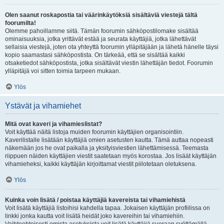
Olen saanut roskapostia tai väärinkäytöksiä sisältäviä viestejä tältä
foorumilta!
Olemme pahoillamme siitä. Tämän foorumin sähköpostilomake sisältää
ominaisuuksia, jotka yrittävät estää ja seurata käyttäjiä, jotka lähettävät
sellaisia viestejä, joten ota yhteyttä foorumin ylläpitäjään ja lähetä hänelle täysi
kopio saamastasi sähköpostista. On tärkeää, että se sisältää kaikki
otsaketiedot sähköpostista, jotka sisältävät viestin lähettäjän tiedot. Foorumin
ylläpitäjä voi sitten toimia tarpeen mukaan.
Ylös
Ystävät ja vihamiehet
Mitä ovat kaveri ja vihamieslistat?
Voit käyttää näitä listoja muiden foorumin käyttäjien organisointiin.
Kaverilistalle lisätään käyttäjiä omien asetusten kautta. Tämä auttaa nopeasti
näkemään jos he ovat paikalla ja yksityisviestien lähettämisessä. Teemasta
riippuen näiden käyttäjien viestit saatetaan myös korostaa. Jos lisäät käyttäjän
vihamieheksi, kaikki käyttäjän kirjoittamat viestit piilotetaan oletuksena.
Ylös
Kuinka voin lisätä / poistaa käyttäjiä kavereista tai vihamiehistä
Voit lisätä käyttäjiä listoihisi kahdella tapaa. Jokaisen käyttäjän profiilissa on
linkki jonka kautta voit lisätä heidät joko kavereihin tai vihamiehiin.