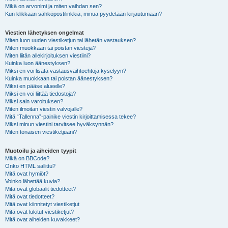
Mikä on arvonimi ja miten vaihdan sen?
Kun klikkaan sähköpostilinkkiä, minua pyydetään kirjautumaan?
Viestien lähetyksen ongelmat
Miten luon uuden viestiketjun tai lähetän vastauksen?
Miten muokkaan tai poistan viestejä?
Miten liitän allekirjoituksen viestiini?
Kuinka luon äänestyksen?
Miksi en voi lisätä vastausvaihtoehtoja kyselyyn?
Kuinka muokkaan tai poistan äänestyksen?
Miksi en pääse alueelle?
Miksi en voi liittää tiedostoja?
Miksi sain varoituksen?
Miten ilmoitan viestin valvojalle?
Mitä “Tallenna”-painike viestin kirjoittamisessa tekee?
Miksi minun viestini tarvitsee hyväksynnän?
Miten tönäisen viestiketjuani?
Muotoilu ja aiheiden tyypit
Mikä on BBCode?
Onko HTML sallittu?
Mitä ovat hymiöt?
Voinko lähettää kuvia?
Mitä ovat globaalit tiedotteet?
Mitä ovat tiedotteet?
Mitä ovat kiinnitetyt viestiketjut
Mitä ovat lukitut viestiketjut?
Mitä ovat aiheiden kuvakkeet?