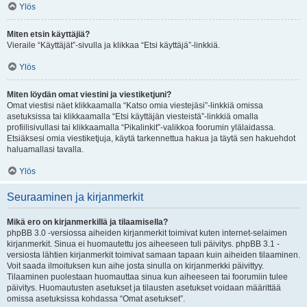
Ylös
Miten etsin käyttäjiä?
Vieraile “Käyttäjät”-sivulla ja klikkaa “Etsi käyttäjä”-linkkiä.
Ylös
Miten löydän omat viestini ja viestiketjuni?
Omat viestisi näet klikkaamalla “Katso omia viestejäsi”-linkkiä omissa
asetuksissa tai klikkaamalla “Etsi käyttäjän viesteistä”-linkkiä omalla
profiilisivullasi tai klikkaamalla “Pikalinkit”-valikkoa foorumin ylälaidassa.
Etsiäksesi omia viestiketjuja, käytä tarkennettua hakua ja täytä sen hakuehdot
haluamallasi tavalla.
Ylös
Seuraaminen ja kirjanmerkit
Mikä ero on kirjanmerkillä ja tilaamisella?
phpBB 3.0 -versiossa aiheiden kirjanmerkit toimivat kuten internet-selaimen
kirjanmerkit. Sinua ei huomautettu jos aiheeseen tuli päivitys. phpBB 3.1 -
versiosta lähtien kirjanmerkit toimivat samaan tapaan kuin aiheiden tilaaminen.
Voit saada ilmoituksen kun aihe josta sinulla on kirjanmerkki päivittyy.
Tilaaminen puolestaan huomauttaa sinua kun aiheeseen tai foorumiin tulee
päivitys. Huomautusten asetukset ja tilausten asetukset voidaan määrittää
omissa asetuksissa kohdassa “Omat asetukset”.