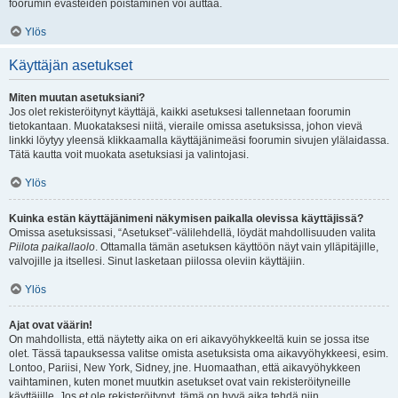
foorumin evästeiden poistaminen voi auttaa.
Ylös
Käyttäjän asetukset
Miten muutan asetuksiani?
Jos olet rekisteröitynyt käyttäjä, kaikki asetuksesi tallennetaan foorumin
tietokantaan. Muokataksesi niitä, vieraile omissa asetuksissa, johon vievä
linkki löytyy yleensä klikkaamalla käyttäjänimeäsi foorumin sivujen ylälaidassa.
Tätä kautta voit muokata asetuksiasi ja valintojasi.
Ylös
Kuinka estän käyttäjänimeni näkymisen paikalla olevissa käyttäjissä?
Omissa asetuksissasi, “Asetukset”-välilehdellä, löydät mahdollisuuden valita
Piilota paikallaolo
. Ottamalla tämän asetuksen käyttöön näyt vain ylläpitäjille,
valvojille ja itsellesi. Sinut lasketaan piilossa oleviin käyttäjiin.
Ylös
Ajat ovat väärin!
On mahdollista, että näytetty aika on eri aikavyöhykkeeltä kuin se jossa itse
olet. Tässä tapauksessa valitse omista asetuksista oma aikavyöhykkeesi, esim.
Lontoo, Pariisi, New York, Sidney, jne. Huomaathan, että aikavyöhykkeen
vaihtaminen, kuten monet muutkin asetukset ovat vain rekisteröityneille
käyttäjille. Jos et ole rekisteröitynyt, tämä on hyvä aika tehdä niin.