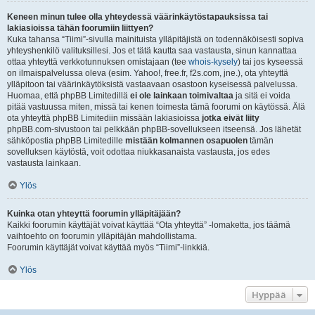
Keneen minun tulee olla yhteydessä väärinkäytöstapauksissa tai
lakiasioissa tähän foorumiin liittyen?
Kuka tahansa “Tiimi”-sivulla mainituista ylläpitäjistä on todennäköisesti sopiva
yhteyshenkilö valituksillesi. Jos et tätä kautta saa vastausta, sinun kannattaa
ottaa yhteyttä verkkotunnuksen omistajaan (tee
whois-kysely
) tai jos kyseessä
on ilmaispalvelussa oleva (esim. Yahoo!, free.fr, f2s.com, jne.), ota yhteyttä
ylläpitoon tai väärinkäytöksistä vastaavaan osastoon kyseisessä palvelussa.
Huomaa, että phpBB Limitedillä
ei ole lainkaan toimivaltaa
ja sitä ei voida
pitää vastuussa miten, missä tai kenen toimesta tämä foorumi on käytössä. Älä
ota yhteyttä phpBB Limitediin missään lakiasioissa
jotka eivät liity
phpBB.com-sivustoon tai pelkkään phpBB-sovellukseen itseensä. Jos lähetät
sähköpostia phpBB Limitedille
mistään kolmannen osapuolen
tämän
sovelluksen käytöstä, voit odottaa niukkasanaista vastausta, jos edes
vastausta lainkaan.
Ylös
Kuinka otan yhteyttä foorumin ylläpitäjään?
Kaikki foorumin käyttäjät voivat käyttää “Ota yhteyttä” -lomaketta, jos täämä
vaihtoehto on foorumin ylläpitäjän mahdollistama.
Foorumin käyttäjät voivat käyttää myös “Tiimi”-linkkiä.
Ylös
Hyppää