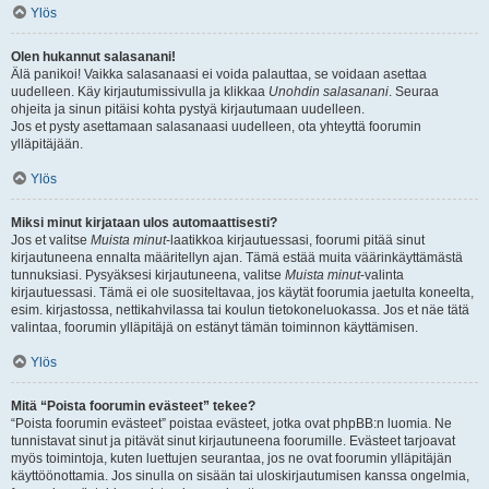
Ylös
Olen hukannut salasanani!
Älä panikoi! Vaikka salasanaasi ei voida palauttaa, se voidaan asettaa
uudelleen. Käy kirjautumissivulla ja klikkaa
Unohdin salasanani
. Seuraa
ohjeita ja sinun pitäisi kohta pystyä kirjautumaan uudelleen.
Jos et pysty asettamaan salasanaasi uudelleen, ota yhteyttä foorumin
ylläpitäjään.
Ylös
Miksi minut kirjataan ulos automaattisesti?
Jos et valitse
Muista minut
-laatikkoa kirjautuessasi, foorumi pitää sinut
kirjautuneena ennalta määritellyn ajan. Tämä estää muita väärinkäyttämästä
tunnuksiasi. Pysyäksesi kirjautuneena, valitse
Muista minut
-valinta
kirjautuessasi. Tämä ei ole suositeltavaa, jos käytät foorumia jaetulta koneelta,
esim. kirjastossa, nettikahvilassa tai koulun tietokoneluokassa. Jos et näe tätä
valintaa, foorumin ylläpitäjä on estänyt tämän toiminnon käyttämisen.
Ylös
Mitä “Poista foorumin evästeet” tekee?
“Poista foorumin evästeet” poistaa evästeet, jotka ovat phpBB:n luomia. Ne
tunnistavat sinut ja pitävät sinut kirjautuneena foorumille. Evästeet tarjoavat
myös toimintoja, kuten luettujen seurantaa, jos ne ovat foorumin ylläpitäjän
käyttöönottamia. Jos sinulla on sisään tai uloskirjautumisen kanssa ongelmia,