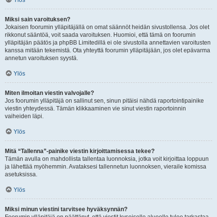
Ylös
Miksi sain varoituksen?
Jokaisen foorumin ylläpitäjällä on omat säännöt heidän sivustollensa. Jos olet
rikkonut sääntöä, voit saada varoituksen. Huomioi, että tämä on foorumin
ylläpitäjän päätös ja phpBB Limitedillä ei ole sivustolla annettavien varoitusten
kanssa mitään tekemistä. Ota yhteyttä foorumin ylläpitäjään, jos olet epävarma
annetun varoituksen syystä.
Ylös
Miten ilmoitan viestin valvojalle?
Jos foorumin ylläpitäjä on sallinut sen, sinun pitäisi nähdä raportointipainike
viestin yhteydessä. Tämän klikkaaminen vie sinut viestin raportoinnin
vaiheiden läpi.
Ylös
Mitä “Tallenna”-painike viestin kirjoittamisessa tekee?
Tämän avulla on mahdollista tallentaa luonnoksia, jotka voit kirjoittaa loppuun
ja lähettää myöhemmin. Avataksesi tallennetun luonnoksen, vieraile komissa
asetuksissa.
Ylös
Miksi minun viestini tarvitsee hyväksynnän?