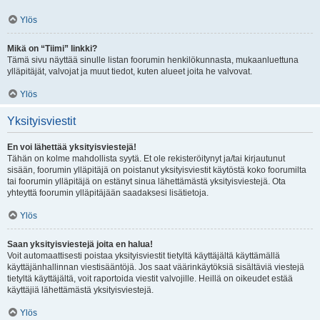
Ylös
Mikä on “Tiimi” linkki?
Tämä sivu näyttää sinulle listan foorumin henkilökunnasta, mukaanluettuna
ylläpitäjät, valvojat ja muut tiedot, kuten alueet joita he valvovat.
Ylös
Yksityisviestit
En voi lähettää yksityisviestejä!
Tähän on kolme mahdollista syytä. Et ole rekisteröitynyt ja/tai kirjautunut
sisään, foorumin ylläpitäjä on poistanut yksityisviestit käytöstä koko foorumilta
tai foorumin ylläpitäjä on estänyt sinua lähettämästä yksityisviestejä. Ota
yhteyttä foorumin ylläpitäjään saadaksesi lisätietoja.
Ylös
Saan yksityisviestejä joita en halua!
Voit automaattisesti poistaa yksityisviestit tietyltä käyttäjältä käyttämällä
käyttäjänhallinnan viestisääntöjä. Jos saat väärinkäytöksiä sisältäviä viestejä
tietyltä käyttäjältä, voit raportoida viestit valvojille. Heillä on oikeudet estää
käyttäjiä lähettämästä yksityisviestejä.
Ylös