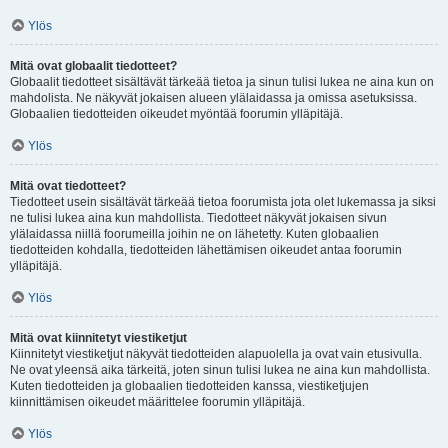
Ylös
Mitä ovat globaalit tiedotteet?
Globaalit tiedotteet sisältävät tärkeää tietoa ja sinun tulisi lukea ne aina kun on
mahdolista. Ne näkyvät jokaisen alueen ylälaidassa ja omissa asetuksissa.
Globaalien tiedotteiden oikeudet myöntää foorumin ylläpitäjä.
Ylös
Mitä ovat tiedotteet?
Tiedotteet usein sisältävät tärkeää tietoa foorumista jota olet lukemassa ja siksi
ne tulisi lukea aina kun mahdollista. Tiedotteet näkyvät jokaisen sivun
ylälaidassa niillä foorumeilla joihin ne on lähetetty. Kuten globaalien
tiedotteiden kohdalla, tiedotteiden lähettämisen oikeudet antaa foorumin
ylläpitäjä.
Ylös
Mitä ovat kiinnitetyt viestiketjut
Kiinnitetyt viestiketjut näkyvät tiedotteiden alapuolella ja ovat vain etusivulla.
Ne ovat yleensä aika tärkeitä, joten sinun tulisi lukea ne aina kun mahdollista.
Kuten tiedotteiden ja globaalien tiedotteiden kanssa, viestiketjujen
kiinnittämisen oikeudet määrittelee foorumin ylläpitäjä.
Ylös