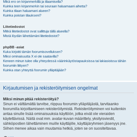
Mikä ero on kirjanmerkillä ja tilaamisella?
Kuinka teen kirjanmerkin tai seuraan haluamaani aihetta?
Kuinka tilaan haluamani alueen?
Kuinka poistan tilaukseni?
Liitetiedostot
Mitkä liitetiedostot ovat sallittuja tällä alueella?
Mistä löydän lähettämäni liitetiedostot?
phpBB -asiat
Kuka kirjoitti tämän foorumisovelluksen?
Miksi ominaisuutta X ei ole saatavilla?
Keneen minun tulee olla yhteydessä väärinkäytöstapauksissa tai lakiasioissa tähän
foorumiin liittyen?
Kuinka otan yhteyttä foorumin ylläpitäjään?
Kirjautumisen ja rekisteröitymisen ongelmat
Miksi minun pitää rekisteröityä?
Sinun ei välttämättä tarvitse, riippuu foorumin ylläpitäjästä, tarvitaanko
foorumilla kirjoittamiseen rekisteröitymistä. Rekisteröityminen voi kuitenkin
antaa sinulle lisää ominaisuuksia käyttöön, jotka eivät ole vieraiden
käytettävissä. Näitä ovat mm. avatar-kuvan määrittely, yksityisviestit,
sähköpostien lähettäminen muille käyttäjille, käyttäjäryhmien jäsenyys jne.
Siihen menee aikaa vain muutamia hetkiä, joten se on suositeltavaa.