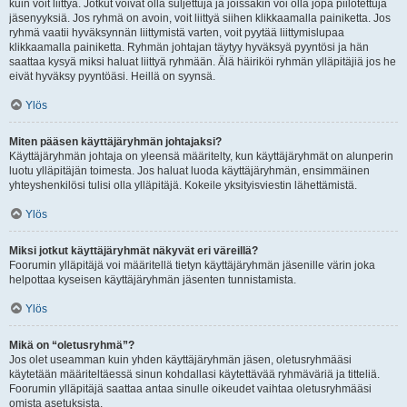
kuin voit liittyä. Jotkut voivat olla suljettuja ja joissakin voi olla jopa piilotettuja
jäsenyyksiä. Jos ryhmä on avoin, voit liittyä siihen klikkaamalla painiketta. Jos
ryhmä vaatii hyväksynnän liittymistä varten, voit pyytää liittymislupaa
klikkaamalla painiketta. Ryhmän johtajan täytyy hyväksyä pyyntösi ja hän
saattaa kysyä miksi haluat liittyä ryhmään. Älä häiriköi ryhmän ylläpitäjiä jos he
eivät hyväksy pyyntöäsi. Heillä on syynsä.
Ylös
Miten pääsen käyttäjäryhmän johtajaksi?
Käyttäjäryhmän johtaja on yleensä määritelty, kun käyttäjäryhmät on alunperin
luotu ylläpitäjän toimesta. Jos haluat luoda käyttäjäryhmän, ensimmäinen
yhteyshenkilösi tulisi olla ylläpitäjä. Kokeile yksityisviestin lähettämistä.
Ylös
Miksi jotkut käyttäjäryhmät näkyvät eri väreillä?
Foorumin ylläpitäjä voi määritellä tietyn käyttäjäryhmän jäsenille värin joka
helpottaa kyseisen käyttäjäryhmän jäsenten tunnistamista.
Ylös
Mikä on “oletusryhmä”?
Jos olet useamman kuin yhden käyttäjäryhmän jäsen, oletusryhmääsi
käytetään määriteltäessä sinun kohdallasi käytettävää ryhmäväriä ja titteliä.
Foorumin ylläpitäjä saattaa antaa sinulle oikeudet vaihtaa oletusryhmääsi
omista asetuksista.