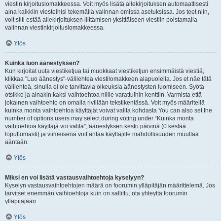
viestin kirjoituslomakkeessa. Voit myös lisätä allekirjoituksen automaattisesti
aina kaikkiin viesteihisi tekemällä valinnan omissa asetuksissa. Jos teet niin,
voit silti estää allekirjoituksen liittämisen yksittäiseen viestiin poistamalla
valinnan viestinkirjoituslomakkeessa.
Ylös
Kuinka luon äänestyksen?
Kun kirjoitat uuta viestiketjua tai muokkaat viestiketjun ensimmäistä viestiä,
klikkaa "Luo äänestys"-välilehteä viestilomakkeen alapuolella. Jos et näe tätä
välilehteä, sinulla ei ole tarvittavia oikeuksia äänestysten luomiseen. Syötä
otsikko ja ainakin kaksi vaihtoehtoa niille varattuihin kenttiin. Varmista että
jokainen vaihtoehto on omalla rivillään tekstikentässä. Voit myös määritellä
kuinka monta vaihtoehtoa käyttäjät voivat valita kohdasta You can also set the
number of options users may select during voting under “Kuinka monta
vaihtoehtoa käyttäjä voi valita”, äänestyksen kesto päivinä (0 kestää
loputtomasti) ja viimeisenä voit antaa käyttäjille mahdollisuuden muuttaa
ääntään.
Ylös
Miksi en voi lisätä vastausvaihtoehtoja kyselyyn?
Kyselyn vastausvaihtoehtojen määrä on foorumin ylläpitäjän määrittelemä. Jos
tarvitset enemmän vaihtoehtoja kuin on sallittu, ota yhteyttä foorumin
ylläpitäjään.
Ylös