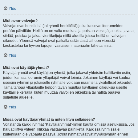
Ylös
Mitä ovatr valvojat?
Valvojat ovat henkilöitä (tai ryhmä henkilöitä) jotka katsovat foorumeiden
perään päivittäin. Heillä on on valta muokata ja poistaa viestejä ja lukita, avata,
siirtää, poistaa ja jakaa viestiketjuja niillä alueilla joissa heillä on valvojan
oikeudet. Yleensä valvojat ovat paikalla estämässä aiheen vierestä
keskustelua tai hyvien tapojen vastaisen materiaalin lähettämistä.
Ylös
Mitä ovat käyttäjäryhmät?
Käyttäjäryhmät ovat käyttäjien ryhmiä, jotka jakavat yhteisön hallittaviin osiin,
joiden kanssa foorumin ylläpitäjät voivat toimia. Jokainen käyttäjä voi kuulua
useisiin ryhmiin ja jokaiselle ryhmälle voidaan määritellä yksilölliset oikeudet.
Tämä tarjoaa ylläpitäjille helpon tavan muuttaa käyttäjien oikeuksia useille
käyttäjille kerralla, kuten muuttaa valvojien oikeuksia tai hallita pääsyä
suljetulle alueelle.
Ylös
Missä ovat käyttäjäryhmät ja miten liityn sellaiseen?
Voit nähdä kaikki ryhmät “Käyttäjäryhmät”-linkin kautta omissa asetuksissa. Jos
haluat liittyä yhteen, klikkaa vastaavaa painiketta. Kaikissa ryhmissä ei
kuitenkaan ole vapaata pääsyä. Jotkut ryhmät vaativat hyväksynnän ennen