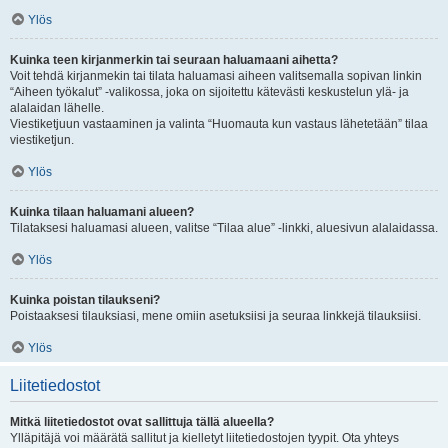
Ylös
Kuinka teen kirjanmerkin tai seuraan haluamaani aihetta?
Voit tehdä kirjanmekin tai tilata haluamasi aiheen valitsemalla sopivan linkin
“Aiheen työkalut” -valikossa, joka on sijoitettu kätevästi keskustelun ylä- ja
alalaidan lähelle.
Viestiketjuun vastaaminen ja valinta “Huomauta kun vastaus lähetetään” tilaa
viestiketjun.
Ylös
Kuinka tilaan haluamani alueen?
Tilataksesi haluamasi alueen, valitse “Tilaa alue” -linkki, aluesivun alalaidassa.
Ylös
Kuinka poistan tilaukseni?
Poistaaksesi tilauksiasi, mene omiin asetuksiisi ja seuraa linkkejä tilauksiisi.
Ylös
Liitetiedostot
Mitkä liitetiedostot ovat sallittuja tällä alueella?
Ylläpitäjä voi määrätä sallitut ja kielletyt liitetiedostojen tyypit. Ota yhteys