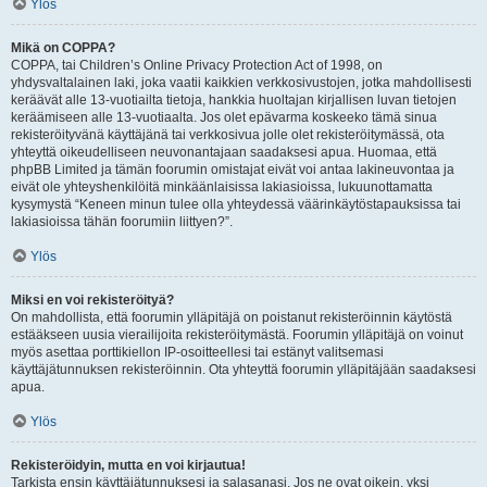
Ylös
Mikä on COPPA?
COPPA, tai Children’s Online Privacy Protection Act of 1998, on
yhdysvaltalainen laki, joka vaatii kaikkien verkkosivustojen, jotka mahdollisesti
keräävät alle 13-vuotiailta tietoja, hankkia huoltajan kirjallisen luvan tietojen
keräämiseen alle 13-vuotiaalta. Jos olet epävarma koskeeko tämä sinua
rekisteröityvänä käyttäjänä tai verkkosivua jolle olet rekisteröitymässä, ota
yhteyttä oikeudelliseen neuvonantajaan saadaksesi apua. Huomaa, että
phpBB Limited ja tämän foorumin omistajat eivät voi antaa lakineuvontaa ja
eivät ole yhteyshenkilöitä minkäänlaisissa lakiasioissa, lukuunottamatta
kysymystä “Keneen minun tulee olla yhteydessä väärinkäytöstapauksissa tai
lakiasioissa tähän foorumiin liittyen?”.
Ylös
Miksi en voi rekisteröityä?
On mahdollista, että foorumin ylläpitäjä on poistanut rekisteröinnin käytöstä
estääkseen uusia vierailijoita rekisteröitymästä. Foorumin ylläpitäjä on voinut
myös asettaa porttikiellon IP-osoitteellesi tai estänyt valitsemasi
käyttäjätunnuksen rekisteröinnin. Ota yhteyttä foorumin ylläpitäjään saadaksesi
apua.
Ylös
Rekisteröidyin, mutta en voi kirjautua!
Tarkista ensin käyttäjätunnuksesi ja salasanasi. Jos ne ovat oikein, yksi