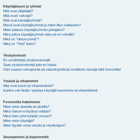
Käyttäjätasot ja ryhmät
Mitä ovat ylläpitäjät?
Mitä ovatr valvojat?
Mitä ovat käyttäjäryhmät?
Missä ovat käyttäjäryhmät ja miten liityn sellaiseen?
Miten pääsen käyttäjäryhmän johtajaksi?
Miksi jotkut käyttäjäryhmät näkyvät eri väreillä?
Mikä on “oletusryhmä”?
Mikä on “Tiimi” linkki?
Yksityisviestit
En voi lähettää yksityisviestejä!
Saan yksityisviestejä joita en halua!
Olen saanut roskapostia tai väärinkäytöksiä sisältäviä viestejä tältä foorumilta!
Ystävät ja vihamiehet
Mitä ovat kaveri ja vihamieslistat?
Kuinka voin lisätä / poistaa käyttäjiä kavereista tai vihamiehistä
Foorumilta hakeminen
Miten etsin alueelta tai alueilta?
Miksi hakuni ei löytänyt mitään?
Miksi haku johti tyhjään sivuun!?
Miten etsin käyttäjiä?
Miten löydän omat viestini ja viestiketjuni?
Seuraaminen ja kirjanmerkit