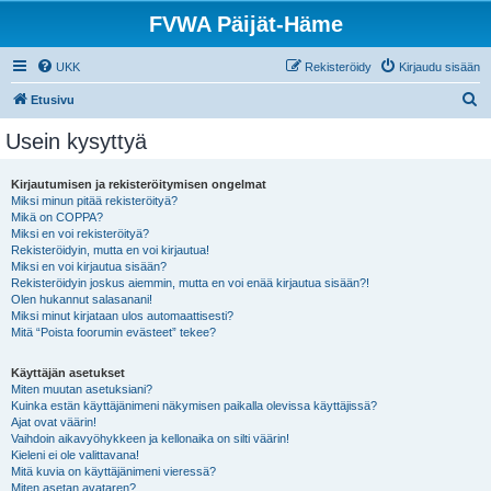
FVWA Päijät-Häme
UKK
Rekisteröidy
Kirjaudu sisään
E
Etusivu
t
Usein kysyttyä
s
i
Kirjautumisen ja rekisteröitymisen ongelmat
Miksi minun pitää rekisteröityä?
Mikä on COPPA?
Miksi en voi rekisteröityä?
Rekisteröidyin, mutta en voi kirjautua!
Miksi en voi kirjautua sisään?
Rekisteröidyin joskus aiemmin, mutta en voi enää kirjautua sisään?!
Olen hukannut salasanani!
Miksi minut kirjataan ulos automaattisesti?
Mitä “Poista foorumin evästeet” tekee?
Käyttäjän asetukset
Miten muutan asetuksiani?
Kuinka estän käyttäjänimeni näkymisen paikalla olevissa käyttäjissä?
Ajat ovat väärin!
Vaihdoin aikavyöhykkeen ja kellonaika on silti väärin!
Kieleni ei ole valittavana!
Mitä kuvia on käyttäjänimeni vieressä?
Miten asetan avataren?