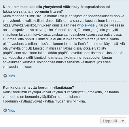
Keneen minun tulee olla yhteydessä väärinkäytöstapauksissa tai
lakiasioissa tähän foorumiin liittyen?
Kuka tahansa “Tiimi”-sivulla mainituista ylläpitäjistä on todennäköisesti sopiva
yhteyshenkilö valituksillesi. Jos et tätä kautta saa vastausta, sinun kannattaa
ottaa yhteyttä verkkotunnuksen omistajaan (tee
whois-kysely
) tai jos kyseessä
on ilmaispalvelussa oleva (esim. Yahoo!, free.fr, f2s.com, jne.), ota yhteyttä
ylläpitoon tai väärinkäytöksistä vastaavaan osastoon kyseisessä palvelussa.
Huomaa, että phpBB Limitedillä
ei ole lainkaan toimivaltaa
ja sitä ei voida
pitää vastuussa miten, missä tai kenen toimesta tämä foorumi on käytössä. Älä
ota yhteyttä phpBB Limitediin missään lakiasioissa
jotka eivät liity
phpBB.com-sivustoon tai pelkkään phpBB-sovellukseen itseensä. Jos lähetät
sähköpostia phpBB Limitedille
mistään kolmannen osapuolen
tämän
sovelluksen käytöstä, voit odottaa niukkasanaista vastausta, jos edes
vastausta lainkaan.
Ylös
Kuinka otan yhteyttä foorumin ylläpitäjään?
Kaikki foorumin käyttäjät voivat käyttää “Ota yhteyttä” -lomaketta, jos täämä
vaihtoehto on foorumin ylläpitäjän mahdollistama.
Foorumin käyttäjät voivat käyttää myös “Tiimi”-linkkiä.
Ylös
Hyppää