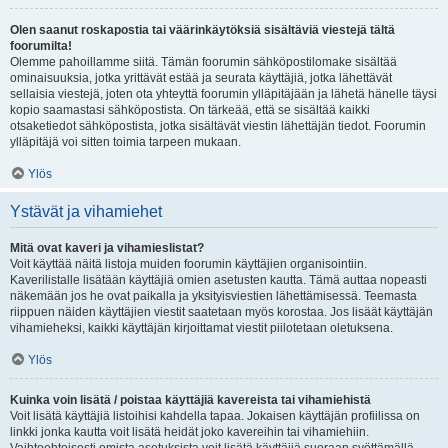
Olen saanut roskapostia tai väärinkäytöksiä sisältäviä viestejä tältä
foorumilta!
Olemme pahoillamme siitä. Tämän foorumin sähköpostilomake sisältää
ominaisuuksia, jotka yrittävät estää ja seurata käyttäjiä, jotka lähettävät
sellaisia viestejä, joten ota yhteyttä foorumin ylläpitäjään ja lähetä hänelle täysi
kopio saamastasi sähköpostista. On tärkeää, että se sisältää kaikki
otsaketiedot sähköpostista, jotka sisältävät viestin lähettäjän tiedot. Foorumin
ylläpitäjä voi sitten toimia tarpeen mukaan.
Ylös
Ystävät ja vihamiehet
Mitä ovat kaveri ja vihamieslistat?
Voit käyttää näitä listoja muiden foorumin käyttäjien organisointiin.
Kaverilistalle lisätään käyttäjiä omien asetusten kautta. Tämä auttaa nopeasti
näkemään jos he ovat paikalla ja yksityisviestien lähettämisessä. Teemasta
riippuen näiden käyttäjien viestit saatetaan myös korostaa. Jos lisäät käyttäjän
vihamieheksi, kaikki käyttäjän kirjoittamat viestit piilotetaan oletuksena.
Ylös
Kuinka voin lisätä / poistaa käyttäjiä kavereista tai vihamiehistä
Voit lisätä käyttäjiä listoihisi kahdella tapaa. Jokaisen käyttäjän profiilissa on
linkki jonka kautta voit lisätä heidät joko kavereihin tai vihamiehiin.