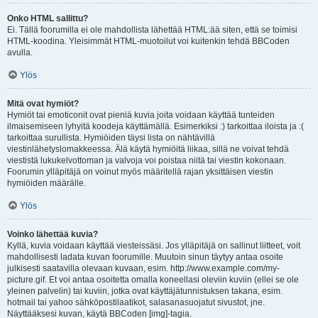
Onko HTML sallittu?
Ei. Tällä foorumilla ei ole mahdollista lähettää HTML:ää siten, että se toimisi
HTML-koodina. Yleisimmät HTML-muotoilut voi kuitenkin tehdä BBCoden
avulla.
Ylös
Mitä ovat hymiöt?
Hymiöt tai emoticonit ovat pieniä kuvia joita voidaan käyttää tunteiden
ilmaisemiseen lyhyitä koodeja käyttämällä. Esimerkiksi :) tarkoittaa iloista ja :(
tarkoittaa surullista. Hymiöiden täysi lista on nähtävillä
viestinlähetyslomakkeessa. Älä käytä hymiöitä liikaa, sillä ne voivat tehdä
viestistä lukukelvottoman ja valvoja voi poistaa niitä tai viestin kokonaan.
Foorumin ylläpitäjä on voinut myös määritellä rajan yksittäisen viestin
hymiöiden määrälle.
Ylös
Voinko lähettää kuvia?
Kyllä, kuvia voidaan käyttää viesteissäsi. Jos ylläpitäjä on sallinut liitteet, voit
mahdollisesti ladata kuvan foorumille. Muutoin sinun täytyy antaa osoite
julkisesti saatavilla olevaan kuvaan, esim. http://www.example.com/my-
picture.gif. Et voi antaa osoitetta omalla koneellasi oleviin kuviin (ellei se ole
yleinen palvelin) tai kuviin, jotka ovat käyttäjätunnistuksen takana, esim.
hotmail tai yahoo sähköpostilaatikot, salasanasuojatut sivustot, jne.
Näyttääksesi kuvan, käytä BBCoden [img]-tagia.