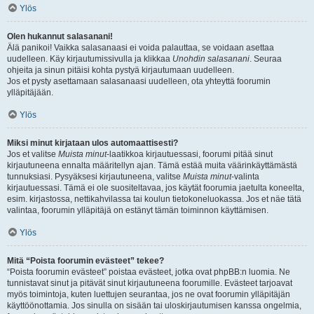
Ylös
Olen hukannut salasanani!
Älä panikoi! Vaikka salasanaasi ei voida palauttaa, se voidaan asettaa
uudelleen. Käy kirjautumissivulla ja klikkaa
Unohdin salasanani
. Seuraa
ohjeita ja sinun pitäisi kohta pystyä kirjautumaan uudelleen.
Jos et pysty asettamaan salasanaasi uudelleen, ota yhteyttä foorumin
ylläpitäjään.
Ylös
Miksi minut kirjataan ulos automaattisesti?
Jos et valitse
Muista minut
-laatikkoa kirjautuessasi, foorumi pitää sinut
kirjautuneena ennalta määritellyn ajan. Tämä estää muita väärinkäyttämästä
tunnuksiasi. Pysyäksesi kirjautuneena, valitse
Muista minut
-valinta
kirjautuessasi. Tämä ei ole suositeltavaa, jos käytät foorumia jaetulta koneelta,
esim. kirjastossa, nettikahvilassa tai koulun tietokoneluokassa. Jos et näe tätä
valintaa, foorumin ylläpitäjä on estänyt tämän toiminnon käyttämisen.
Ylös
Mitä “Poista foorumin evästeet” tekee?
“Poista foorumin evästeet” poistaa evästeet, jotka ovat phpBB:n luomia. Ne
tunnistavat sinut ja pitävät sinut kirjautuneena foorumille. Evästeet tarjoavat
myös toimintoja, kuten luettujen seurantaa, jos ne ovat foorumin ylläpitäjän
käyttöönottamia. Jos sinulla on sisään tai uloskirjautumisen kanssa ongelmia,