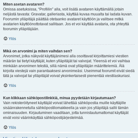
Miten asetan avataren?
Omissa asetuksissa, “Profiilin” alla, voit lisätä avataren käyttämällä jotain
neljästä tavasta: Gravatar, galleriasta, käyttää kuvaa muualta tai ladata kuvan.
Foorumin ylläpitäjä päättää otetaanko avataret käyttöön ja valitsee mitkä
avatarien käyttöönottotavat sallitaan. Jos et voi käyttää avataria, ota yhteyttä
foorumin ylläpitäjään.
Ylös
Mikä on arvonimi ja miten vaihdan sen?
Arvonimet, jotka näkyvät käyttäjänimesi alla osoittavat kirjoittamiesi viestien
määrän tai tietyt käyttäjät, kuten ylläpitäjät tai valvojat. Yleensä et voi vaihtaa
minkään arvonimen tekstiä, sillä nämä ovat ylläpitäjän määrittelemiä. Älä
kirjoita viestejä vain parantaaksesi arvonimeäsi. Useimmat foorumit eivät siedä
tätä ja valvojat tai ylläpitäjät voivat yksinkertaisesti pienentää viestilaskuriasi.
Ylös
Kun klikkaan sähköpostilinkkiä, minua pyydetään kirjautumaan?
Vain rekisteröityneet käyttäjät voivat lähettää sähköpostia muille käyttäjille
sisäänrakennetulla sähköpostilomakkeella ja vain jos ylläpitäjä sallii tämän
ominaisuuden. Kirjautuminen vaaditaan, jotta tunnistautumattomat käyttäjät
eivät voisi väärinkäyttää sähköpostijärjestelmää.
Ylös