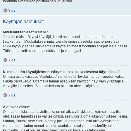
foorumin evästeiden poistaminen voi auttaa.
Ylös
Käyttäjän asetukset
Miten muutan asetuksiani?
Jos olet rekisteröitynyt käyttäjä, kaikki asetuksesi tallennetaan foorumin
tietokantaan. Muokataksesi niitä, vieraile omissa asetuksissa, johon vievä
linkki löytyy yleensä klikkaamalla käyttäjänimeäsi foorumin sivujen ylälaidassa.
Tätä kautta voit muokata asetuksiasi ja valintojasi.
Ylös
Kuinka estän käyttäjänimeni näkymisen paikalla olevissa käyttäjissä?
Omissa asetuksissasi, “Asetukset”-välilehdellä, löydät mahdollisuuden valita
Piilota paikallaolo
. Ottamalla tämän asetuksen käyttöön näyt vain ylläpitäjille,
valvojille ja itsellesi. Sinut lasketaan piilossa oleviin käyttäjiin.
Ylös
Ajat ovat väärin!
On mahdollista, että näytetty aika on eri aikavyöhykkeeltä kuin se jossa itse
olet. Tässä tapauksessa valitse omista asetuksista oma aikavyöhykkeesi, esim.
Lontoo, Pariisi, New York, Sidney, jne. Huomaathan, että aikavyöhykkeen
vaihtaminen, kuten monet muutkin asetukset ovat vain rekisteröityneille
käyttäjille. Jos et ole rekisteröitynyt, tämä on hyvä aika tehdä niin.