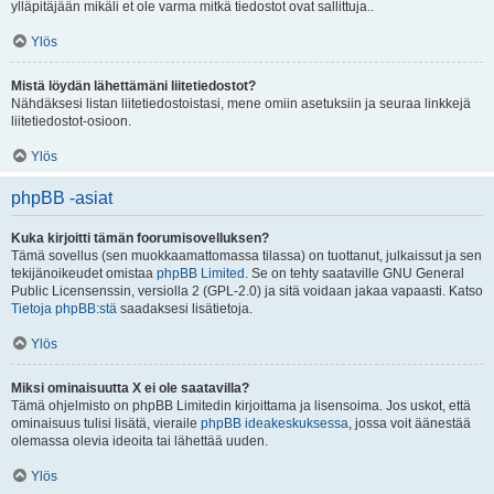
ylläpitäjään mikäli et ole varma mitkä tiedostot ovat sallittuja..
Ylös
Mistä löydän lähettämäni liitetiedostot?
Nähdäksesi listan liitetiedostoistasi, mene omiin asetuksiin ja seuraa linkkejä
liitetiedostot-osioon.
Ylös
phpBB -asiat
Kuka kirjoitti tämän foorumisovelluksen?
Tämä sovellus (sen muokkaamattomassa tilassa) on tuottanut, julkaissut ja sen
tekijänoikeudet omistaa
phpBB Limited
. Se on tehty saataville GNU General
Public Licensenssin, versiolla 2 (GPL-2.0) ja sitä voidaan jakaa vapaasti. Katso
Tietoja phpBB:stä
saadaksesi lisätietoja.
Ylös
Miksi ominaisuutta X ei ole saatavilla?
Tämä ohjelmisto on phpBB Limitedin kirjoittama ja lisensoima. Jos uskot, että
ominaisuus tulisi lisätä, vieraile
phpBB ideakeskuksessa
, jossa voit äänestää
olemassa olevia ideoita tai lähettää uuden.
Ylös