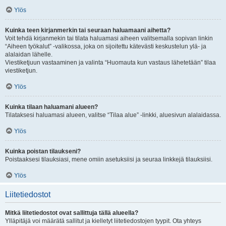
Ylös
Kuinka teen kirjanmerkin tai seuraan haluamaani aihetta?
Voit tehdä kirjanmekin tai tilata haluamasi aiheen valitsemalla sopivan linkin
“Aiheen työkalut” -valikossa, joka on sijoitettu kätevästi keskustelun ylä- ja
alalaidan lähelle.
Viestiketjuun vastaaminen ja valinta “Huomauta kun vastaus lähetetään” tilaa
viestiketjun.
Ylös
Kuinka tilaan haluamani alueen?
Tilataksesi haluamasi alueen, valitse “Tilaa alue” -linkki, aluesivun alalaidassa.
Ylös
Kuinka poistan tilaukseni?
Poistaaksesi tilauksiasi, mene omiin asetuksiisi ja seuraa linkkejä tilauksiisi.
Ylös
Liitetiedostot
Mitkä liitetiedostot ovat sallittuja tällä alueella?
Ylläpitäjä voi määrätä sallitut ja kielletyt liitetiedostojen tyypit. Ota yhteys