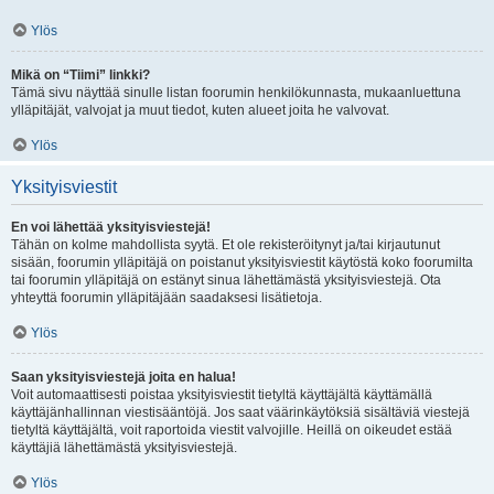
Ylös
Mikä on “Tiimi” linkki?
Tämä sivu näyttää sinulle listan foorumin henkilökunnasta, mukaanluettuna
ylläpitäjät, valvojat ja muut tiedot, kuten alueet joita he valvovat.
Ylös
Yksityisviestit
En voi lähettää yksityisviestejä!
Tähän on kolme mahdollista syytä. Et ole rekisteröitynyt ja/tai kirjautunut
sisään, foorumin ylläpitäjä on poistanut yksityisviestit käytöstä koko foorumilta
tai foorumin ylläpitäjä on estänyt sinua lähettämästä yksityisviestejä. Ota
yhteyttä foorumin ylläpitäjään saadaksesi lisätietoja.
Ylös
Saan yksityisviestejä joita en halua!
Voit automaattisesti poistaa yksityisviestit tietyltä käyttäjältä käyttämällä
käyttäjänhallinnan viestisääntöjä. Jos saat väärinkäytöksiä sisältäviä viestejä
tietyltä käyttäjältä, voit raportoida viestit valvojille. Heillä on oikeudet estää
käyttäjiä lähettämästä yksityisviestejä.
Ylös