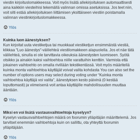
viestin kirjoituslomakkeessa. Voit myös lisätä allekirjoituksen automaattisesti
aina kaikkiin viesteihisi tekemällä valinnan omissa asetuksissa. Jos teet niin,
voit silti estää allekirjoituksen liittämisen yksittäiseen viestiin poistamalla
valinnan viestinkirjoituslomakkeessa.
Ylös
Kuinka luon äänestyksen?
Kun kirjoitat uuta viestiketjua tai muokkaat viestiketjun ensimmäistä viestiä,
klikkaa "Luo äänestys"-välilehteä viestilomakkeen alapuolella. Jos et näe tätä
välilehteä, sinulla ei ole tarvittavia oikeuksia äänestysten luomiseen. Syötä
otsikko ja ainakin kaksi vaihtoehtoa niille varattuihin kenttiin. Varmista että
jokainen vaihtoehto on omalla rivillään tekstikentässä. Voit myös määritellä
kuinka monta vaihtoehtoa käyttäjät voivat valita kohdasta You can also set the
number of options users may select during voting under “Kuinka monta
vaihtoehtoa käyttäjä voi valita”, äänestyksen kesto päivinä (0 kestää
loputtomasti) ja viimeisenä voit antaa käyttäjille mahdollisuuden muuttaa
ääntään.
Ylös
Miksi en voi lisätä vastausvaihtoehtoja kyselyyn?
Kyselyn vastausvaihtoehtojen määrä on foorumin ylläpitäjän määrittelemä. Jos
tarvitset enemmän vaihtoehtoja kuin on sallittu, ota yhteyttä foorumin
ylläpitäjään.
Ylös