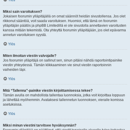
Ylös
Miksi sain varoituksen?
Jokaisen foorumin ylläpitäjällä on omat säännöt heidän sivustollensa. Jos olet
rikkonut sääntöä, voit saada varoituksen. Huomioi, että tämä on foorumin
ylläpitäjän päätös ja phpBB Limitedillä ei ole sivustolla annettavien varoitusten
kanssa mitään tekemistä. Ota yhteyttä foorumin ylläpitäjään, jos olet epävarma
annetun varoituksen syystä.
Ylös
Miten ilmoitan viestin valvojalle?
Jos foorumin ylläpitäjä on sallinut sen, sinun pitäisi nähdä raportointipainike
viestin yhteydessä. Tämän klikkaaminen vie sinut viestin raportoinnin
vaiheiden läpi.
Ylös
Mitä “Tallenna”-painike viestin kirjoittamisessa tekee?
Tämän avulla on mahdollista tallentaa luonnoksia, jotka voit kirjoittaa loppuun
ja lähettää myöhemmin. Avataksesi tallennetun luonnoksen, vieraile komissa
asetuksissa.
Ylös
Miksi minun viestini tarvitsee hyväksynnän?