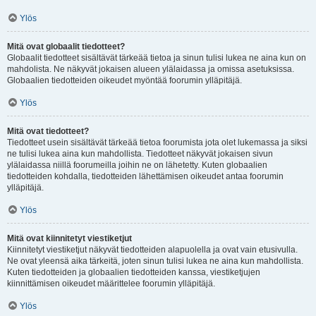
Ylös
Mitä ovat globaalit tiedotteet?
Globaalit tiedotteet sisältävät tärkeää tietoa ja sinun tulisi lukea ne aina kun on
mahdolista. Ne näkyvät jokaisen alueen ylälaidassa ja omissa asetuksissa.
Globaalien tiedotteiden oikeudet myöntää foorumin ylläpitäjä.
Ylös
Mitä ovat tiedotteet?
Tiedotteet usein sisältävät tärkeää tietoa foorumista jota olet lukemassa ja siksi
ne tulisi lukea aina kun mahdollista. Tiedotteet näkyvät jokaisen sivun
ylälaidassa niillä foorumeilla joihin ne on lähetetty. Kuten globaalien
tiedotteiden kohdalla, tiedotteiden lähettämisen oikeudet antaa foorumin
ylläpitäjä.
Ylös
Mitä ovat kiinnitetyt viestiketjut
Kiinnitetyt viestiketjut näkyvät tiedotteiden alapuolella ja ovat vain etusivulla.
Ne ovat yleensä aika tärkeitä, joten sinun tulisi lukea ne aina kun mahdollista.
Kuten tiedotteiden ja globaalien tiedotteiden kanssa, viestiketjujen
kiinnittämisen oikeudet määrittelee foorumin ylläpitäjä.
Ylös