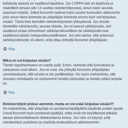
kahdesta asiasta on saattanut tapahtua. Jos COPPA-tuki on käytössä ja
määrittelit olevasi alle 13-vuotias rekisteröityessäsi, sinun tulee seurata
saamiasi ohjeita. Jotkut foorumit vaativat myös uusien tunnusten aktivoinnin
joko sinun itsesi toimesta tai ylläpitäjän toimesta ennen kuin voit kirjautua
sisään. Tämä tieto kerrottiin rekisteröitymisen yhteydessä. Jos sinulle
lähetettiin sähköpostia, seuraa ohjeita. Jos et saanut sähköpostia, olet
saattanut antaa virheellisen sähköpostiosoitteen tai sähköpostit ovat
saattaneet jäädä roskapostisuodattimeen. Jos olet varma, että antamasi
sähköpostiosoite oli oikein, yritä ottaa yhteyttä foorumin ylläpitäjään.
Ylös
Miksi en voi kirjautua sisään?
Tämän tapahtumiseen on useita syitä. Ensin, varmista että tunnuksesi ja
salasanasi ovat oikein. Jos ne ovat, ota yhteyttä foorumin ylläpitäjään
varmistaaksesi, että sinulla ei ole porttikieltoja. On myös mahdollista, että
sivuston omistajalla on asetusvirhe heidän päässään ja heidän pitäisi korjata
se.
Ylös
Rekisteröidyin joskus aiemmin, mutta en voi enää kirjautua sisään?!
On mahdollista, että ylläpitäjä on poistanut käyttäjätilisi käytöstä jostain syystä.
Useat foorumit myös poistavat käyttäjiä, jotka eivät ole kirjoittaneet pitkään
aikaan pienentääkseen tietokantansa kokoa. Jos näin on käynyt, yritä
rekisteröityä uudelleen ja osallistu keskusteluun aktiivisemmin.