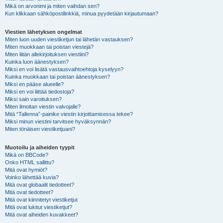
Mikä on arvonimi ja miten vaihdan sen?
Kun klikkaan sähköpostilinkkiä, minua pyydetään kirjautumaan?
Viestien lähetyksen ongelmat
Miten luon uuden viestiketjun tai lähetän vastauksen?
Miten muokkaan tai poistan viestejä?
Miten liitän allekirjoituksen viestiini?
Kuinka luon äänestyksen?
Miksi en voi lisätä vastausvaihtoehtoja kyselyyn?
Kuinka muokkaan tai poistan äänestyksen?
Miksi en pääse alueelle?
Miksi en voi liittää tiedostoja?
Miksi sain varoituksen?
Miten ilmoitan viestin valvojalle?
Mitä “Tallenna”-painike viestin kirjoittamisessa tekee?
Miksi minun viestini tarvitsee hyväksynnän?
Miten tönäisen viestiketjuani?
Muotoilu ja aiheiden tyypit
Mikä on BBCode?
Onko HTML sallittu?
Mitä ovat hymiöt?
Voinko lähettää kuvia?
Mitä ovat globaalit tiedotteet?
Mitä ovat tiedotteet?
Mitä ovat kiinnitetyt viestiketjut
Mitä ovat lukitut viestiketjut?
Mitä ovat aiheiden kuvakkeet?