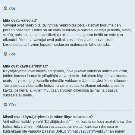
Ylös
Mitä ovatr valvojat?
Valvojat ovat henkilöitä (tai ryhmä henkilöitä) jotka katsovat foorumeiden
perään päivittäin. Heillä on on valta muokata ja poistaa viestejä ja lukita, avata,
siirtää, poistaa ja jakaa viestiketjuja niillä alueilla joissa heillä on valvojan
oikeudet. Yleensä valvojat ovat paikalla estämässä aiheen vierestä
keskustelua tai hyvien tapojen vastaisen materiaalin lähettämistä.
Ylös
Mitä ovat käyttäjäryhmät?
Käyttäjäryhmät ovat käyttäjien ryhmiä, jotka jakavat yhteisön hallittaviin osiin,
joiden kanssa foorumin ylläpitäjät voivat toimia. Jokainen käyttäjä voi kuulua
useisiin ryhmiin ja jokaiselle ryhmälle voidaan määritellä yksilölliset oikeudet.
Tämä tarjoaa ylläpitäjille helpon tavan muuttaa käyttäjien oikeuksia useille
käyttäjille kerralla, kuten muuttaa valvojien oikeuksia tai hallita pääsyä
suljetulle alueelle.
Ylös
Missä ovat käyttäjäryhmät ja miten liityn sellaiseen?
Voit nähdä kaikki ryhmät “Käyttäjäryhmät”-linkin kautta omissa asetuksissa. Jos
haluat liittyä yhteen, klikkaa vastaavaa painiketta. Kaikissa ryhmissä ei
kuitenkaan ole vapaata pääsyä. Jotkut ryhmät vaativat hyväksynnän ennen