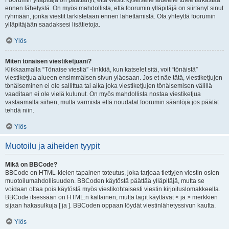
Foorumin ylläpitäjä on päättänyt, että viestit kyseiselle alueelle tulee tarkastaa
ennen lähetystä. On myös mahdollista, että foorumin ylläpitäjä on siirtänyt sinut
ryhmään, jonka viestit tarkistetaan ennen lähettämistä. Ota yhteyttä foorumin
ylläpitäjään saadaksesi lisätietoja.
Ylös
Miten tönäisen viestiketjuani?
Klikkaamalla “Tönaise viestiä” -linkkiä, kun katselet sitä, voit “tönäistä”
viestiketjua alueen ensimmäisen sivun yläosaan. Jos et näe tätä, viestiketjujen
tönäiseminen ei ole sallittua tai aika joka viestiketjujen tönäisemisen välillä
vaaditaan ei ole vielä kulunut. On myös mahdollista nostaa viestiketjua
vastaamalla siihen, mutta varmista että noudatat foorumin sääntöjä jos päätät
tehdä niin.
Ylös
Muotoilu ja aiheiden tyypit
Mikä on BBCode?
BBCode on HTML-kielen tapainen toteutus, joka tarjoaa tiettyjen viestin osien
muotoilumahdollisuuden. BBCoden käytöstä päättää ylläpitäjä, mutta se
voidaan ottaa pois käytöstä myös viestikohtaisesti viestin kirjoituslomakkeella.
BBCode itsessään on HTML:n kaltainen, mutta tagit käyttävät < ja > merkkien
sijaan hakasulkuja [ ja ]. BBCoden oppaan löydät viestinlähetyssivun kautta.
Ylös