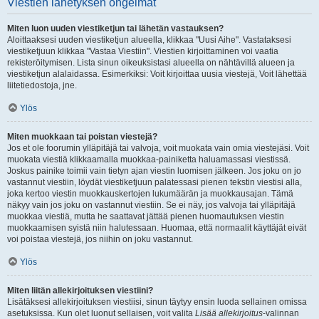
Viestien lähetyksen ongelmat
Miten luon uuden viestiketjun tai lähetän vastauksen?
Aloittaaksesi uuden viestiketjun alueella, klikkaa "Uusi Aihe". Vastataksesi
viestiketjuun klikkaa "Vastaa Viestiin". Viestien kirjoittaminen voi vaatia
rekisteröitymisen. Lista sinun oikeuksistasi alueella on nähtävillä alueen ja
viestiketjun alalaidassa. Esimerkiksi: Voit kirjoittaa uusia viestejä, Voit lähettää
liitetiedostoja, jne.
Ylös
Miten muokkaan tai poistan viestejä?
Jos et ole foorumin ylläpitäjä tai valvoja, voit muokata vain omia viestejäsi. Voit
muokata viestiä klikkaamalla muokkaa-painiketta haluamassasi viestissä.
Joskus painike toimii vain tietyn ajan viestin luomisen jälkeen. Jos joku on jo
vastannut viestiin, löydät viestiketjuun palatessasi pienen tekstin viestisi alla,
joka kertoo viestin muokkauskertojen lukumäärän ja muokkausajan. Tämä
näkyy vain jos joku on vastannut viestiin. Se ei näy, jos valvoja tai ylläpitäjä
muokkaa viestiä, mutta he saattavat jättää pienen huomautuksen viestin
muokkaamisen syistä niin halutessaan. Huomaa, että normaalit käyttäjät eivät
voi poistaa viestejä, jos niihin on joku vastannut.
Ylös
Miten liitän allekirjoituksen viestiini?
Lisätäksesi allekirjoituksen viestiisi, sinun täytyy ensin luoda sellainen omissa
asetuksissa. Kun olet luonut sellaisen, voit valita
Lisää allekirjoitus
-valinnan