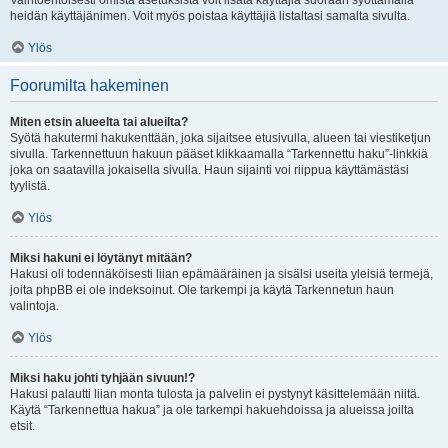
Vaihtoehtoisesti omista asetuksista voit lisätä käyttäjiä suoraan syöttämällä
heidän käyttäjänimen. Voit myös poistaa käyttäjiä listaltasi samalta sivulta.
Ylös
Foorumilta hakeminen
Miten etsin alueelta tai alueilta?
Syötä hakutermi hakukenttään, joka sijaitsee etusivulla, alueen tai viestiketjun
sivulla. Tarkennettuun hakuun pääset klikkaamalla “Tarkennettu haku”-linkkiä
joka on saatavilla jokaisella sivulla. Haun sijainti voi riippua käyttämästäsi
tyylistä.
Ylös
Miksi hakuni ei löytänyt mitään?
Hakusi oli todennäköisesti liian epämääräinen ja sisälsi useita yleisiä termejä,
joita phpBB ei ole indeksoinut. Ole tarkempi ja käytä Tarkennetun haun
valintoja.
Ylös
Miksi haku johti tyhjään sivuun!?
Hakusi palautti liian monta tulosta ja palvelin ei pystynyt käsittelemään niitä.
Käytä “Tarkennettua hakua” ja ole tarkempi hakuehdoissa ja alueissa joilta
etsit.