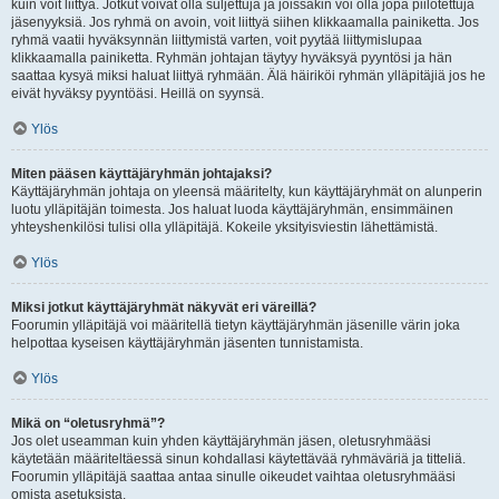
kuin voit liittyä. Jotkut voivat olla suljettuja ja joissakin voi olla jopa piilotettuja
jäsenyyksiä. Jos ryhmä on avoin, voit liittyä siihen klikkaamalla painiketta. Jos
ryhmä vaatii hyväksynnän liittymistä varten, voit pyytää liittymislupaa
klikkaamalla painiketta. Ryhmän johtajan täytyy hyväksyä pyyntösi ja hän
saattaa kysyä miksi haluat liittyä ryhmään. Älä häiriköi ryhmän ylläpitäjiä jos he
eivät hyväksy pyyntöäsi. Heillä on syynsä.
Ylös
Miten pääsen käyttäjäryhmän johtajaksi?
Käyttäjäryhmän johtaja on yleensä määritelty, kun käyttäjäryhmät on alunperin
luotu ylläpitäjän toimesta. Jos haluat luoda käyttäjäryhmän, ensimmäinen
yhteyshenkilösi tulisi olla ylläpitäjä. Kokeile yksityisviestin lähettämistä.
Ylös
Miksi jotkut käyttäjäryhmät näkyvät eri väreillä?
Foorumin ylläpitäjä voi määritellä tietyn käyttäjäryhmän jäsenille värin joka
helpottaa kyseisen käyttäjäryhmän jäsenten tunnistamista.
Ylös
Mikä on “oletusryhmä”?
Jos olet useamman kuin yhden käyttäjäryhmän jäsen, oletusryhmääsi
käytetään määriteltäessä sinun kohdallasi käytettävää ryhmäväriä ja titteliä.
Foorumin ylläpitäjä saattaa antaa sinulle oikeudet vaihtaa oletusryhmääsi
omista asetuksista.