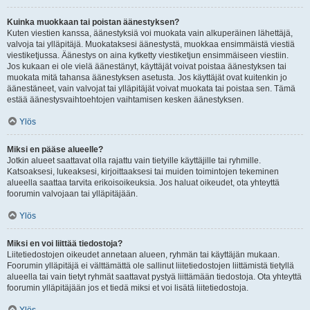
Kuinka muokkaan tai poistan äänestyksen?
Kuten viestien kanssa, äänestyksiä voi muokata vain alkuperäinen lähettäjä,
valvoja tai ylläpitäjä. Muokataksesi äänestystä, muokkaa ensimmäistä viestiä
viestiketjussa. Äänestys on aina kytketty viestiketjun ensimmäiseen viestiin.
Jos kukaan ei ole vielä äänestänyt, käyttäjät voivat poistaa äänestyksen tai
muokata mitä tahansa äänestyksen asetusta. Jos käyttäjät ovat kuitenkin jo
äänestäneet, vain valvojat tai ylläpitäjät voivat muokata tai poistaa sen. Tämä
estää äänestysvaihtoehtojen vaihtamisen kesken äänestyksen.
Ylös
Miksi en pääse alueelle?
Jotkin alueet saattavat olla rajattu vain tietyille käyttäjille tai ryhmille.
Katsoaksesi, lukeaksesi, kirjoittaaksesi tai muiden toimintojen tekeminen
alueella saattaa tarvita erikoisoikeuksia. Jos haluat oikeudet, ota yhteyttä
foorumin valvojaan tai ylläpitäjään.
Ylös
Miksi en voi liittää tiedostoja?
Liitetiedostojen oikeudet annetaan alueen, ryhmän tai käyttäjän mukaan.
Foorumin ylläpitäjä ei välttämättä ole sallinut liitetiedostojen liittämistä tietyllä
alueella tai vain tietyt ryhmät saattavat pystyä liittämään tiedostoja. Ota yhteyttä
foorumin ylläpitäjään jos et tiedä miksi et voi lisätä liitetiedostoja.