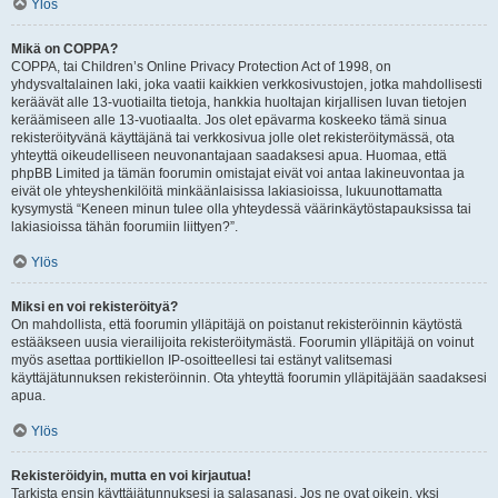
Ylös
Mikä on COPPA?
COPPA, tai Children’s Online Privacy Protection Act of 1998, on
yhdysvaltalainen laki, joka vaatii kaikkien verkkosivustojen, jotka mahdollisesti
keräävät alle 13-vuotiailta tietoja, hankkia huoltajan kirjallisen luvan tietojen
keräämiseen alle 13-vuotiaalta. Jos olet epävarma koskeeko tämä sinua
rekisteröityvänä käyttäjänä tai verkkosivua jolle olet rekisteröitymässä, ota
yhteyttä oikeudelliseen neuvonantajaan saadaksesi apua. Huomaa, että
phpBB Limited ja tämän foorumin omistajat eivät voi antaa lakineuvontaa ja
eivät ole yhteyshenkilöitä minkäänlaisissa lakiasioissa, lukuunottamatta
kysymystä “Keneen minun tulee olla yhteydessä väärinkäytöstapauksissa tai
lakiasioissa tähän foorumiin liittyen?”.
Ylös
Miksi en voi rekisteröityä?
On mahdollista, että foorumin ylläpitäjä on poistanut rekisteröinnin käytöstä
estääkseen uusia vierailijoita rekisteröitymästä. Foorumin ylläpitäjä on voinut
myös asettaa porttikiellon IP-osoitteellesi tai estänyt valitsemasi
käyttäjätunnuksen rekisteröinnin. Ota yhteyttä foorumin ylläpitäjään saadaksesi
apua.
Ylös
Rekisteröidyin, mutta en voi kirjautua!
Tarkista ensin käyttäjätunnuksesi ja salasanasi. Jos ne ovat oikein, yksi