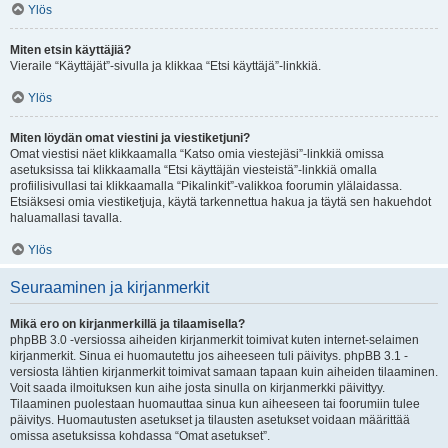
Ylös
Miten etsin käyttäjiä?
Vieraile “Käyttäjät”-sivulla ja klikkaa “Etsi käyttäjä”-linkkiä.
Ylös
Miten löydän omat viestini ja viestiketjuni?
Omat viestisi näet klikkaamalla “Katso omia viestejäsi”-linkkiä omissa
asetuksissa tai klikkaamalla “Etsi käyttäjän viesteistä”-linkkiä omalla
profiilisivullasi tai klikkaamalla “Pikalinkit”-valikkoa foorumin ylälaidassa.
Etsiäksesi omia viestiketjuja, käytä tarkennettua hakua ja täytä sen hakuehdot
haluamallasi tavalla.
Ylös
Seuraaminen ja kirjanmerkit
Mikä ero on kirjanmerkillä ja tilaamisella?
phpBB 3.0 -versiossa aiheiden kirjanmerkit toimivat kuten internet-selaimen
kirjanmerkit. Sinua ei huomautettu jos aiheeseen tuli päivitys. phpBB 3.1 -
versiosta lähtien kirjanmerkit toimivat samaan tapaan kuin aiheiden tilaaminen.
Voit saada ilmoituksen kun aihe josta sinulla on kirjanmerkki päivittyy.
Tilaaminen puolestaan huomauttaa sinua kun aiheeseen tai foorumiin tulee
päivitys. Huomautusten asetukset ja tilausten asetukset voidaan määrittää
omissa asetuksissa kohdassa “Omat asetukset”.