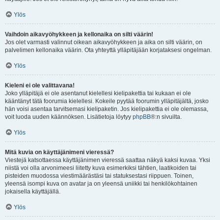
Ylös
Vaihdoin aikavyöhykkeen ja kellonaika on silti väärin!
Jos olet varmasti valinnut oikean aikavyöhykkeen ja aika on silti väärin, on
palvelimen kellonaika väärin. Ota yhteyttä ylläpitäjään korjataksesi ongelman.
Ylös
Kieleni ei ole valittavana!
Joko ylläpitäjä ei ole asentanut kielellesi kielipakettia tai kukaan ei ole
kääntänyt tätä foorumia kielellesi. Kokeile pyytää foorumin ylläpitäjältä, josko
hän voisi asentaa tarvitsemasi kielipaketin. Jos kielipakettia ei ole olemassa,
voit luoda uuden käännöksen. Lisätietoja löytyy
phpBB
®:n sivuilta.
Ylös
Mitä kuvia on käyttäjänimeni vieressä?
Viestejä katsottaessa käyttäjänimen vieressä saattaa näkyä kaksi kuvaa. Yksi
niistä voi olla arvonimeesi liitetty kuva esimerkiksi tähtien, laatikoiden tai
pisteiden muodossa viestimäärästäsi tai statuksestasi riippuen. Toinen,
yleensä isompi kuva on avatar ja on yleensä uniikki tai henkilökohtainen
jokaisella käyttäjällä.
Ylös