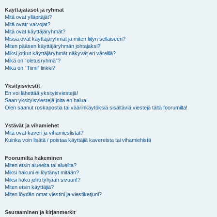
Käyttäjätasot ja ryhmät
Mitä ovat ylläpitäjät?
Mitä ovatr valvojat?
Mitä ovat käyttäjäryhmät?
Missä ovat käyttäjäryhmät ja miten liityn sellaiseen?
Miten pääsen käyttäjäryhmän johtajaksi?
Miksi jotkut käyttäjäryhmät näkyvät eri väreillä?
Mikä on “oletusryhmä”?
Mikä on “Tiimi” linkki?
Yksityisviestit
En voi lähettää yksityisviestejä!
Saan yksityisviestejä joita en halua!
Olen saanut roskapostia tai väärinkäytöksiä sisältäviä viestejä tältä foorumilta!
Ystävät ja vihamiehet
Mitä ovat kaveri ja vihamieslistat?
Kuinka voin lisätä / poistaa käyttäjiä kavereista tai vihamiehistä
Foorumilta hakeminen
Miten etsin alueelta tai alueilta?
Miksi hakuni ei löytänyt mitään?
Miksi haku johti tyhjään sivuun!?
Miten etsin käyttäjiä?
Miten löydän omat viestini ja viestiketjuni?
Seuraaminen ja kirjanmerkit