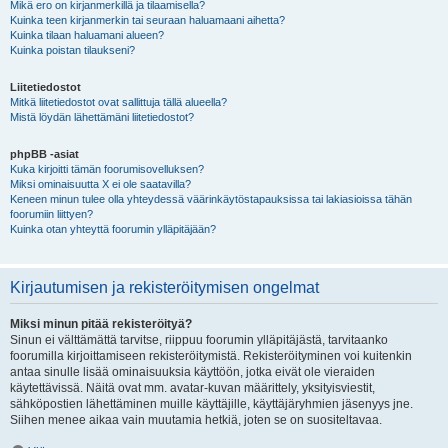
Mikä ero on kirjanmerkillä ja tilaamisella?
Kuinka teen kirjanmerkin tai seuraan haluamaani aihetta?
Kuinka tilaan haluamani alueen?
Kuinka poistan tilaukseni?
Liitetiedostot
Mitkä liitetiedostot ovat sallittuja tällä alueella?
Mistä löydän lähettämäni liitetiedostot?
phpBB -asiat
Kuka kirjoitti tämän foorumisovelluksen?
Miksi ominaisuutta X ei ole saatavilla?
Keneen minun tulee olla yhteydessä väärinkäytöstapauksissa tai lakiasioissa tähän
foorumiin liittyen?
Kuinka otan yhteyttä foorumin ylläpitäjään?
Kirjautumisen ja rekisteröitymisen ongelmat
Miksi minun pitää rekisteröityä?
Sinun ei välttämättä tarvitse, riippuu foorumin ylläpitäjästä, tarvitaanko
foorumilla kirjoittamiseen rekisteröitymistä. Rekisteröityminen voi kuitenkin
antaa sinulle lisää ominaisuuksia käyttöön, jotka eivät ole vieraiden
käytettävissä. Näitä ovat mm. avatar-kuvan määrittely, yksityisviestit,
sähköpostien lähettäminen muille käyttäjille, käyttäjäryhmien jäsenyys jne.
Siihen menee aikaa vain muutamia hetkiä, joten se on suositeltavaa.