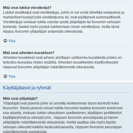
Mitä ovat lukitut viestiketjut?
Lukitut viestiketjut ovat viestiketjuja, joihin ei voi enää lähettää vastauksia ja
mahdolliset kyselyt joita viestiketjussa oli, ovat päättyneet automaattisesti.
Viestiketjuja voidaan lukita useista syistä ylläpitäjän tai foorumin valvojan
toimesta. Saatat myös pystyä lukitsemaan oman viestiketjusi, mutta tämä
riippuu foorumin ylläpitäjän antamista oikeuksista.
Ylös
Mitä ovat aiheiden kuvakkeet?
Aiheiden kuvakkeet ovat aiheen aloittajan valitsemia kuvakkeita joiden on
tarkoitus kuvastaa niiden sisältöä. Aiheiden kuvakkeiden käyttöoikeudet
riippuvat foorumin ylläpitäjän määrittelemistä oikeuksista.
Ylös
Käyttäjätasot ja ryhmät
Mitä ovat ylläpitäjät?
Ylläpitäjät ovat jäseniä joille on annettu korkeimman tason kontrolli koko
foorumiin. Nämä jäsenet voivat hallita foorumin kaikkia foorumin toiminnan
osa-alueita, mukaan lukien oikeuksien asettaminen, käyttäjien porttikiellot,
käyttäjäryhmät ja valvojat yms., riippuen foorumin perustajasta ja hänen
ylläpitäjille määrittelemistä oikeuksista. Heillä saattaa olla myös täydet
valvojan oikeudet kaikilla keskustelualueilla, riippuen foorumin perustajan
määrittelemistä asetuksista.